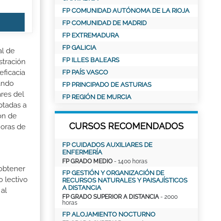
FP COMUNIDAD AUTÓNOMA DE LA RIOJA
FP COMUNIDAD DE MADRID
FP EXTREMADURA
FP GALICIA
al de
FP ILLES BALEARS
stración
eficacia
FP PAÍS VASCO
nando
FP PRINCIPADO DE ASTURIAS
ares del
FP REGIÓN DE MURCIA
ptadas a
ón de
CURSOS RECOMENDADOS
horas de
FP CUIDADOS AUXILIARES DE
ENFERMERÍA
FP GRADO MEDIO
- 1400 horas
 obtener
FP GESTIÓN Y ORGANIZACIÓN DE
o lectivo
RECURSOS NATURALES Y PAISAJÍSTICOS
A DISTANCIA
al
FP GRADO SUPERIOR A DISTANCIA
- 2000
horas
FP ALOJAMIENTO NOCTURNO