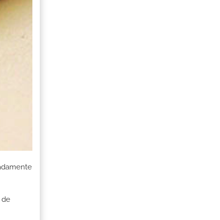
uadamente
 de