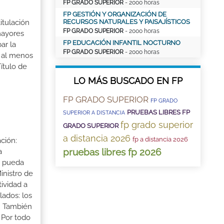
FP GRADO SUPERIOR
- 2000 horas
FP GESTIÓN Y ORGANIZACIÓN DE
RECURSOS NATURALES Y PAISAJÍSTICOS
itulación
FP GRADO SUPERIOR
- 2000 horas
mayores
FP EDUCACIÓN INFANTIL NOCTURNO
ar la
FP GRADO SUPERIOR
- 2000 horas
r al menos
ítulo de
LO MÁS BUSCADO EN FP
FP GRADO SUPERIOR
FP GRADO
PRUEBAS LIBRES FP
SUPERIOR A DISTANCIA
fp grado superior
GRADO SUPERIOR
a distancia 2026
fp a distancia 2026
ción:
pruebas libres fp 2026
a
a pueda
inistro de
tividad a
lados: los
s. También
 Por todo