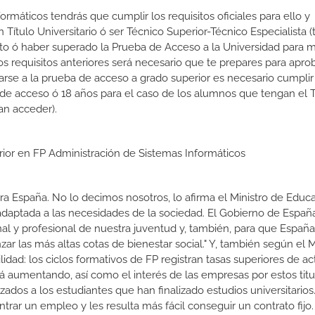
ormáticos tendrás que cumplir los requisitos oficiales para ello y
 Título Universitario ó ser Técnico Superior-Técnico Especialista (t
rato ó haber superado la Prueba de Acceso a la Universidad para 
 requisitos anteriores será necesario que te prepares para aprob
rse a la prueba de acceso a grado superior es necesario cumpli
 de acceso ó 18 años para el caso de los alumnos que tengan el T
an acceder).
rior en FP Administración de Sistemas Informáticos
a España. No lo decimos nosotros, lo afirma el Ministro de Educa
 adaptada a las necesidades de la sociedad. El Gobierno de Españ
nal y profesional de nuestra juventud y, también, para que Españ
r las más altas cotas de bienestar social." Y, también según el M
dad: los ciclos formativos de FP registran tasas superiores de ac
 aumentando, así como el interés de las empresas por estos titu
izados a los estudiantes que han finalizado estudios universitario
ar un empleo y les resulta más fácil conseguir un contrato fijo.