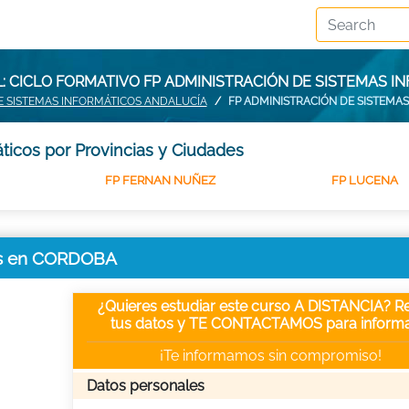
 CICLO FORMATIVO FP ADMINISTRACIÓN DE SISTEMAS 
E SISTEMAS INFORMÁTICOS ANDALUCÍA
FP ADMINISTRACIÓN DE SISTEMA
ticos por Provincias y Ciudades
FP FERNAN NUÑEZ
FP LUCENA
cos en CORDOBA
¿Quieres estudiar este curso A DISTANCIA? Re
tus datos y TE CONTACTAMOS para informa
¡Te informamos sin compromiso!
Datos personales