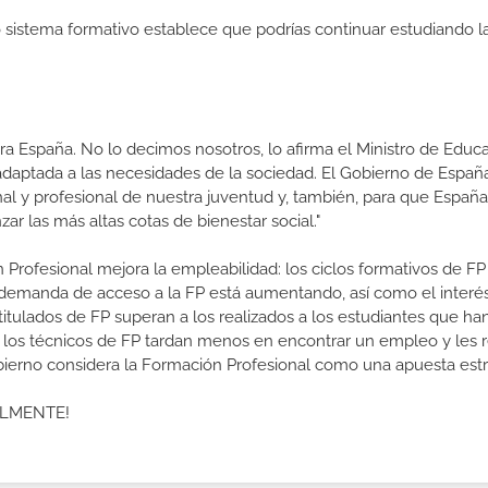
ro sistema formativo establece que podrías continuar estudiando l
a España. No lo decimos nosotros, lo afirma el Ministro de Educa
 adaptada a las necesidades de la sociedad. El Gobierno de Españ
nal y profesional de nuestra juventud y, también, para que Españ
r las más altas cotas de bienestar social."
 Profesional mejora la empleabilidad: los ciclos formativos de FP
a demanda de acceso a la FP está aumentando, así como el interés
 titulados de FP superan a los realizados a los estudiantes que ha
e los técnicos de FP tardan menos en encontrar un empleo y les r
Gobierno considera la Formación Profesional como una apuesta estr
ALMENTE!