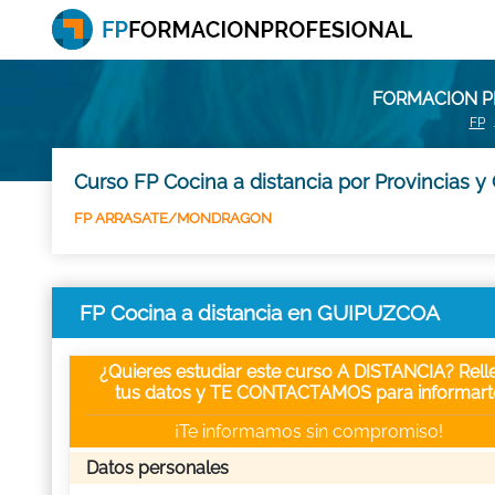
FORMACION PR
FP
Curso FP Cocina a distancia por Provincias y
FP ARRASATE/MONDRAGON
FP Cocina a distancia en GUIPUZCOA
¿Quieres estudiar este curso A DISTANCIA? Rell
tus datos y TE CONTACTAMOS para informart
¡Te informamos sin compromiso!
Datos personales