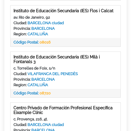
Instituto de Educación Secundaria (IES) Flos i Calcat
av. Rio de Janeiro, 92
Ciudad:
BARCELONA ciudad
Provincia:
BARCELONA
Region:
CATALUÑA
Código Postal:
08016
Instituto de Educación Secundaria (IES) Milà i
Fontanals 3
c. Torrelles de Foix, s/n
Ciudad:
VILAFRANCA DEL PENEDÈS
Provincia:
BARCELONA
Region:
CATALUÑA
Código Postal:
08720
Centro Privado de Formación Profesional Específica
Eixample Clínic
c. Provença, 216, 4t.
Ciudad:
BARCELONA ciudad
Provincia:
BARCELONA