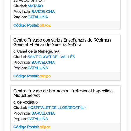
av. Velòdrom, s/n
Ciudad:
MATARO
Provincia:
BARCELONA
Region:
CATALUÑA
Código Postal:
08304
Centro Privado con varias Enseñanzas de Régimen
General El Pinar de Nuestra Señora
c. Canal de la Mànega, 3-5
Ciudad:
SANT CUGAT DEL VALLÈS
Provincia:
BARCELONA
Region:
CATALUÑA
Código Postal:
08190
Centro Privado de Formación Profesional Específica
Miquel Servet
c. de Rodés, 6
Ciudad:
HOSPITALET DE LLOBREGAT (L')
Provincia:
BARCELONA
Region:
CATALUÑA
Código Postal:
08901