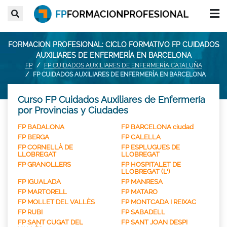
FORMACION PROFESIONAL: CICLO FORMATIVO FP CUIDADOS
AUXILIARES DE ENFERMERÍA EN BARCELONA
FP
FP CUIDADOS AUXILIARES DE ENFERMERÍA CATALUÑA
FP CUIDADOS AUXILIARES DE ENFERMERÍA EN BARCELONA
Curso FP Cuidados Auxiliares de Enfermería
por Provincias y Ciudades
FP BADALONA
FP BARCELONA ciudad
FP BERGA
FP CALELLA
FP CORNELLÀ DE
FP ESPLUGUES DE
LLOBREGAT
LLOBREGAT
FP GRANOLLERS
FP HOSPITALET DE
LLOBREGAT (L')
FP IGUALADA
FP MANRESA
FP MARTORELL
FP MATARO
FP MOLLET DEL VALLÈS
FP MONTCADA I REIXAC
FP RUBI
FP SABADELL
FP SANT CUGAT DEL
FP SANT JOAN DESPI