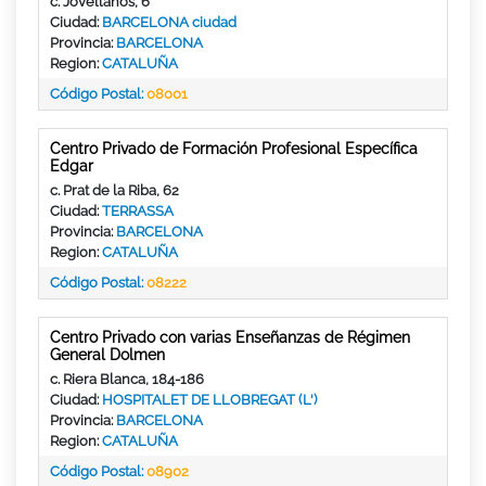
c. Jovellanos, 6
Ciudad:
BARCELONA ciudad
Provincia:
BARCELONA
Region:
CATALUÑA
Código Postal:
08001
Centro Privado de Formación Profesional Específica
Edgar
c. Prat de la Riba, 62
Ciudad:
TERRASSA
Provincia:
BARCELONA
Region:
CATALUÑA
Código Postal:
08222
Centro Privado con varias Enseñanzas de Régimen
General Dolmen
c. Riera Blanca, 184-186
Ciudad:
HOSPITALET DE LLOBREGAT (L')
Provincia:
BARCELONA
Region:
CATALUÑA
Código Postal:
08902