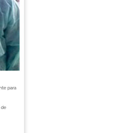
nte para
 de