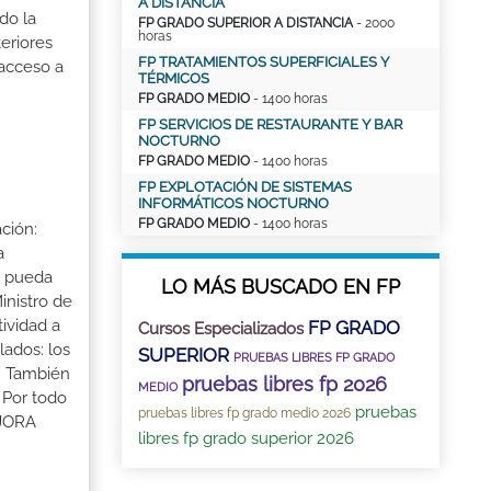
A DISTANCIA
do la
FP GRADO SUPERIOR A DISTANCIA
- 2000
horas
eriores
FP TRATAMIENTOS SUPERFICIALES Y
 acceso a
TÉRMICOS
FP GRADO MEDIO
- 1400 horas
FP SERVICIOS DE RESTAURANTE Y BAR
NOCTURNO
FP GRADO MEDIO
- 1400 horas
FP EXPLOTACIÓN DE SISTEMAS
INFORMÁTICOS NOCTURNO
FP GRADO MEDIO
- 1400 horas
ción:
a
a pueda
LO MÁS BUSCADO EN FP
inistro de
tividad a
FP GRADO
Cursos Especializados
lados: los
SUPERIOR
PRUEBAS LIBRES FP GRADO
s. También
pruebas libres fp 2026
MEDIO
 Por todo
pruebas
pruebas libres fp grado medio 2026
EJORA
libres fp grado superior 2026