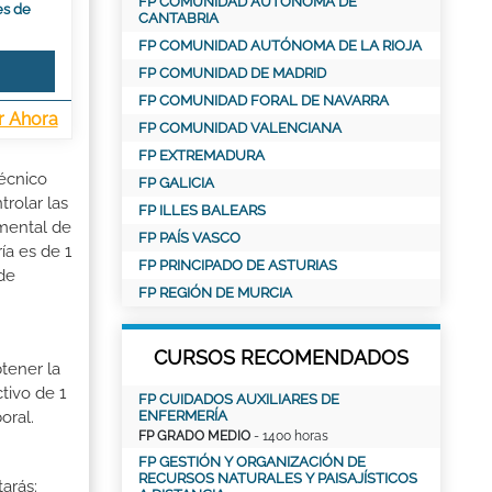
FP COMUNIDAD AUTÓNOMA DE
es de
CANTABRIA
FP COMUNIDAD AUTÓNOMA DE LA RIOJA
FP COMUNIDAD DE MADRID
FP COMUNIDAD FORAL DE NAVARRA
r Ahora
FP COMUNIDAD VALENCIANA
FP EXTREMADURA
Técnico
FP GALICIA
trolar las
FP ILLES BALEARS
umental de
FP PAÍS VASCO
ía es de 1
FP PRINCIPADO DE ASTURIAS
de
FP REGIÓN DE MURCIA
CURSOS RECOMENDADOS
tener la
tivo de 1
FP CUIDADOS AUXILIARES DE
ENFERMERÍA
oral.
FP GRADO MEDIO
- 1400 horas
FP GESTIÓN Y ORGANIZACIÓN DE
RECURSOS NATURALES Y PAISAJÍSTICOS
tarás: