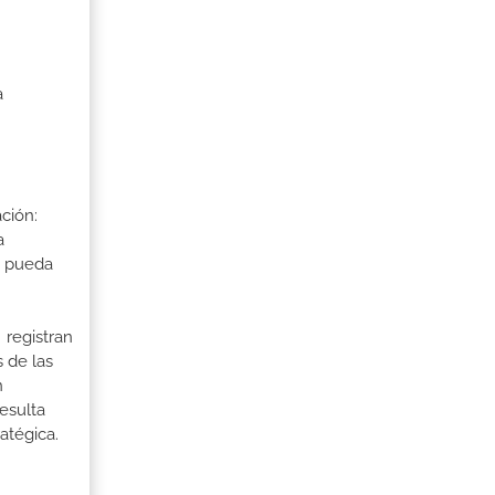
a
ción:
a
a pueda
 registran
 de las
n
esulta
ratégica.