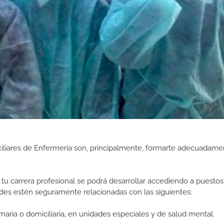
iliares de Enfermería son, principalmente, formarte adecuadame
tu carrera profesional se podrá desarrollar accediendo a puestos
ades estén seguramente relacionadas con las siguientes:
maria o domiciliaria, en unidades especiales y de salud mental.