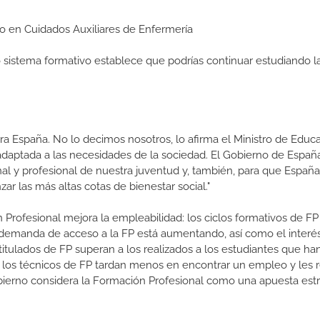
edio en Cuidados Auxiliares de Enfermería
ro sistema formativo establece que podrías continuar estudiando l
a España. No lo decimos nosotros, lo afirma el Ministro de Educa
 adaptada a las necesidades de la sociedad. El Gobierno de Españ
nal y profesional de nuestra juventud y, también, para que Españ
ar las más altas cotas de bienestar social."
 Profesional mejora la empleabilidad: los ciclos formativos de FP
a demanda de acceso a la FP está aumentando, así como el interés
 titulados de FP superan a los realizados a los estudiantes que ha
e los técnicos de FP tardan menos en encontrar un empleo y les r
 Gobierno considera la Formación Profesional como una apuesta est