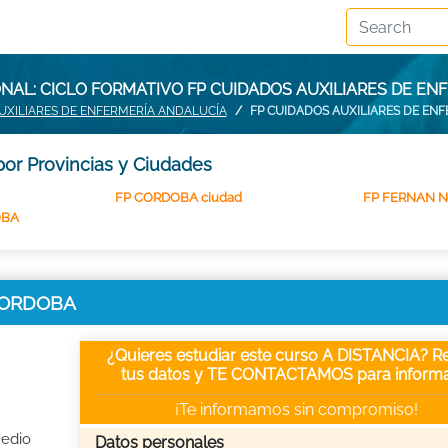
NAL: CICLO FORMATIVO FP CUIDADOS AUXILIARES DE EN
UXILIARES DE ENFERMERÍA ANDALUCÍA
FP CUIDADOS AUXILIARES DE EN
por Provincias y Ciudades
FP CORDOBA ciudad
FP FERNAN 
OBA
 CORDOBA
¿Quieres estudiar este curso A DISTANCIA? Re
tus datos y TE CONTACTAMOS para informa
¡Te informamos sin compromiso!
Medio
Datos personales