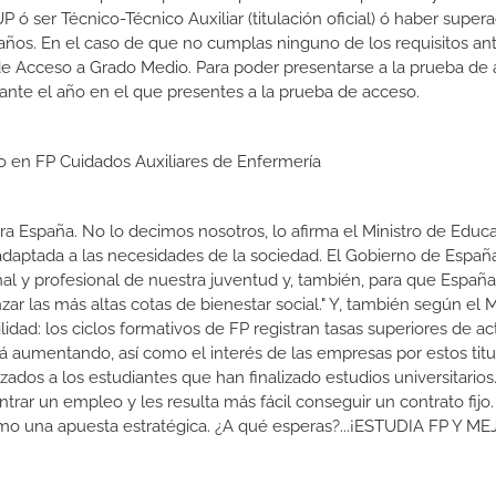
 ser Técnico-Técnico Auxiliar (titulación oficial) ó haber supera
ños. En el caso de que no cumplas ninguno de los requisitos ant
de Acceso a Grado Medio. Para poder presentarse a la prueba de
ante el año en el que presentes a la prueba de acceso.
io en FP Cuidados Auxiliares de Enfermería
a España. No lo decimos nosotros, lo afirma el Ministro de Educa
 adaptada a las necesidades de la sociedad. El Gobierno de Españ
nal y profesional de nuestra juventud y, también, para que Españ
r las más altas cotas de bienestar social." Y, también según el M
dad: los ciclos formativos de FP registran tasas superiores de ac
 aumentando, así como el interés de las empresas por estos titu
izados a los estudiantes que han finalizado estudios universitario
ar un empleo y les resulta más fácil conseguir un contrato fijo.
como una apuesta estratégica. ¿A qué esperas?...¡ESTUDIA FP Y M