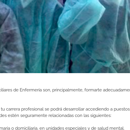
iliares de Enfermería son, principalmente, formarte adecuadame
tu carrera profesional se podrá desarrollar accediendo a puestos
ades estén seguramente relacionadas con las siguientes:
maria o domiciliaria, en unidades especiales y de salud mental.