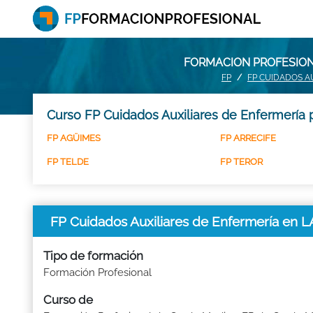
FORMACION PROFESIONA
FP
FP CUIDADOS A
Curso FP Cuidados Auxiliares de Enfermería 
FP AGÜIMES
FP ARRECIFE
FP TELDE
FP TEROR
FP Cuidados Auxiliares de Enfermería en
Tipo de formación
Formación Profesional
Curso de