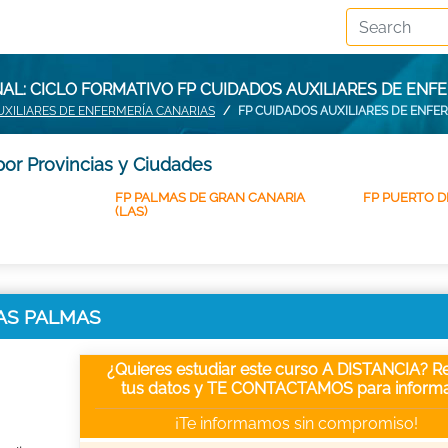
L: CICLO FORMATIVO FP CUIDADOS AUXILIARES DE ENF
UXILIARES DE ENFERMERÍA CANARIAS
FP CUIDADOS AUXILIARES DE ENFE
por Provincias y Ciudades
FP PALMAS DE GRAN CANARIA
FP PUERTO D
(LAS)
 LAS PALMAS
¿Quieres estudiar este curso A DISTANCIA? Re
tus datos y TE CONTACTAMOS para informa
¡Te informamos sin compromiso!