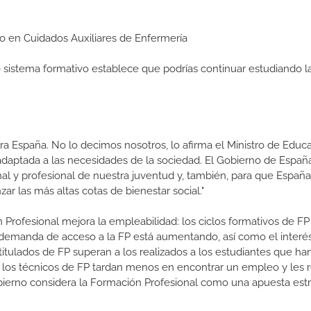
edio en Cuidados Auxiliares de Enfermería
ro sistema formativo establece que podrías continuar estudiando l
a España. No lo decimos nosotros, lo afirma el Ministro de Educa
 adaptada a las necesidades de la sociedad. El Gobierno de Españ
nal y profesional de nuestra juventud y, también, para que Españ
ar las más altas cotas de bienestar social."
 Profesional mejora la empleabilidad: los ciclos formativos de FP
a demanda de acceso a la FP está aumentando, así como el interés
 titulados de FP superan a los realizados a los estudiantes que ha
e los técnicos de FP tardan menos en encontrar un empleo y les r
 Gobierno considera la Formación Profesional como una apuesta est