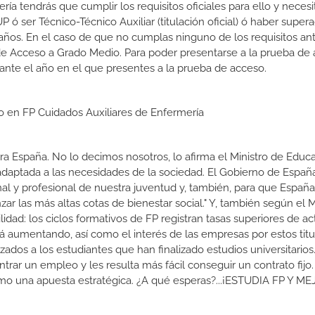
ía tendrás que cumplir los requisitos oficiales para ello y necesi
 ser Técnico-Técnico Auxiliar (titulación oficial) ó haber supera
ños. En el caso de que no cumplas ninguno de los requisitos ant
de Acceso a Grado Medio. Para poder presentarse a la prueba de
ante el año en el que presentes a la prueba de acceso.
io en FP Cuidados Auxiliares de Enfermería
a España. No lo decimos nosotros, lo afirma el Ministro de Educa
 adaptada a las necesidades de la sociedad. El Gobierno de Españ
nal y profesional de nuestra juventud y, también, para que Españ
r las más altas cotas de bienestar social." Y, también según el M
dad: los ciclos formativos de FP registran tasas superiores de ac
 aumentando, así como el interés de las empresas por estos titu
izados a los estudiantes que han finalizado estudios universitario
ar un empleo y les resulta más fácil conseguir un contrato fijo.
como una apuesta estratégica. ¿A qué esperas?...¡ESTUDIA FP Y M