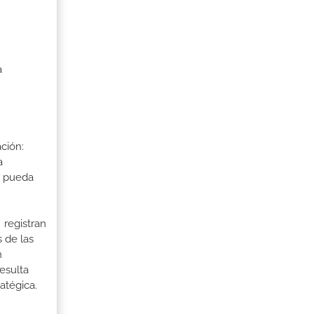
a
ción:
a
a pueda
 registran
 de las
n
esulta
ratégica.