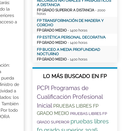
RECURSOS NATURALES Y PAISAJÍSTICOS
tarás:
A DISTANCIA
do la
FP GRADO SUPERIOR A DISTANCIA
- 2000
horas
eriores
FP TRANSFORMACIÓN DE MADERA Y
 acceso a
CORCHO
FP GRADO MEDIO
- 1400 horas
FP ESTÉTICA PERSONAL DECORATIVA
FP GRADO MEDIO
- 1400 horas
FP BUCEO A MEDIA PROFUNDIDAD
NOCTURNO
FP GRADO MEDIO
- 1400 horas
ción:
a
LO MÁS BUSCADO EN FP
a pueda
inistro de
PCPI Programas de
tividad a
Cualificación Profesional
lados: los
s. También
Inicial
PRUEBAS LIBRES FP
 Por todo
GRADO MEDIO
PRUEBAS LIBRES FP
EJORA
pruebas libres
GRADO SUPERIOR
fp grado superior 2026