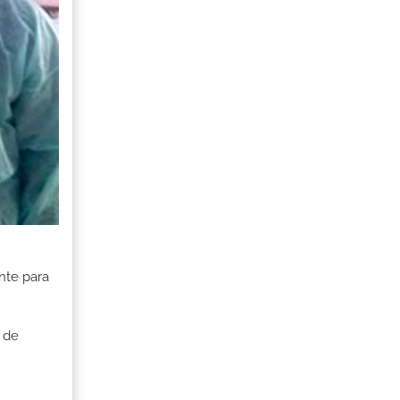
nte para
 de