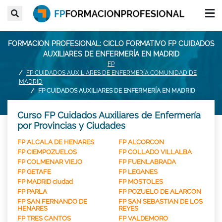
FORMACION PROFESIONAL: CICLO FORMATIVO FP CUIDADOS
AUXILIARES DE ENFERMERÍA EN MADRID
FP
FP CUIDADOS AUXILIARES DE ENFERMERÍA COMUNIDAD DE
MADRID
FP CUIDADOS AUXILIARES DE ENFERMERÍA EN MADRID
Curso FP Cuidados Auxiliares de Enfermería
por Provincias y Ciudades
FP ALCALA DE HENARES
FP ALCORCON
FP CIEMPOZUELOS
FP COLLADO VILLALBA
FP COLMENAR VIEJO
FP FUENLABRADA
FP GETAFE
FP LEGANES
FP MADRID ciudad
FP MOSTOLES
FP PARLA
FP POZUELO DE ALARCON
FP SAN FERNANDO DE
FP SAN SEBASTIAN DE LOS
HENARES
REYES
FP TRES CANTOS
FP VALDEMORO