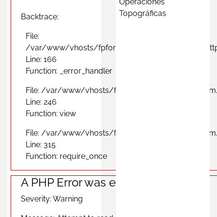
Operaciones
Topográficas
Backtrace:
File:
/var/www/vhosts/fpformacionprofesional.com/http
Line: 166
Function: _error_handler
File: /var/www/vhosts/fpformacionprofesional.com
Line: 246
Function: view
File: /var/www/vhosts/fpformacionprofesional.com
Line: 315
Function: require_once
A PHP Error was encountered
Severity: Warning