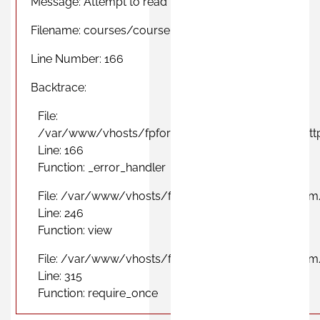
Message: Attempt to read property "photo" on null
Filename: courses/course_province_view.php
Line Number: 166
Backtrace:
File:
/var/www/vhosts/fpformacionprofesional.com/http
Line: 166
Function: _error_handler
File: /var/www/vhosts/fpformacionprofesional.com
Line: 246
Function: view
File: /var/www/vhosts/fpformacionprofesional.com
Line: 315
Function: require_once