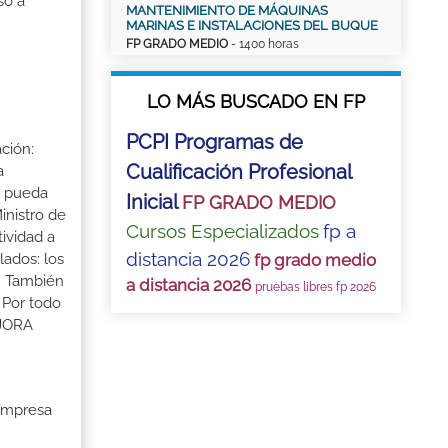
so a
MANTENIMIENTO DE MÁQUINAS
MARINAS E INSTALACIONES DEL BUQUE
FP GRADO MEDIO
- 1400 horas
LO MÁS BUSCADO EN FP
PCPI Programas de
ción:
Cualificación Profesional
a
a pueda
Inicial
FP GRADO MEDIO
inistro de
Cursos Especializados
fp a
tividad a
distancia 2026
fp grado medio
lados: los
s. También
a distancia 2026
pruebas libres fp 2026
 Por todo
EJORA
 Empresa