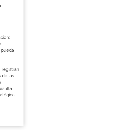
a
ción:
a
a pueda
 registran
 de las
n
esulta
atégica.