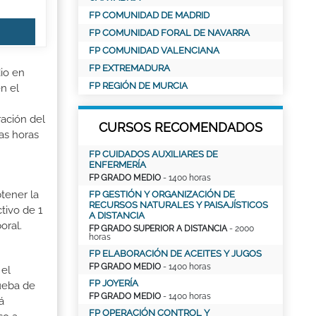
FP COMUNIDAD DE MADRID
FP COMUNIDAD FORAL DE NAVARRA
FP COMUNIDAD VALENCIANA
FP EXTREMADURA
dio en
FP REGIÓN DE MURCIA
en el
ración del
CURSOS RECOMENDADOS
as horas
FP CUIDADOS AUXILIARES DE
ENFERMERÍA
FP GRADO MEDIO
- 1400 horas
tener la
FP GESTIÓN Y ORGANIZACIÓN DE
RECURSOS NATURALES Y PAISAJÍSTICOS
tivo de 1
A DISTANCIA
oral.
FP GRADO SUPERIOR A DISTANCIA
- 2000
horas
FP ELABORACIÓN DE ACEITES Y JUGOS
FP GRADO MEDIO
- 1400 horas
 el
FP JOYERÍA
rueba de
FP GRADO MEDIO
- 1400 horas
á
FP OPERACIÓN CONTROL Y