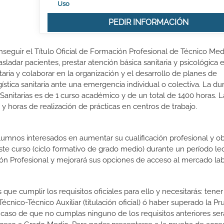
Uso
PEDIR INFORMACIÓN
nseguir el Título Oficial de Formación Profesional de Técnico Me
sladar pacientes, prestar atención básica sanitaria y psicológica 
itaria y colaborar en la organización y el desarrollo de planes de
gística sanitaria ante una emergencia individual o colectiva. La du
nitarias es de 1 curso académico y de un total de 1400 horas. L
y horas de realización de prácticas en centros de trabajo.
lumnos interesados en aumentar su cualificación profesional y ob
este curso (ciclo formativo de grado medio) durante un período lec
ón Profesional y mejorará sus opciones de acceso al mercado lab
que cumplir los requisitos oficiales para ello y necesitarás: tener
nico-Técnico Auxiliar (titulación oficial) ó haber superado la P
 caso de que no cumplas ninguno de los requisitos anteriores ser