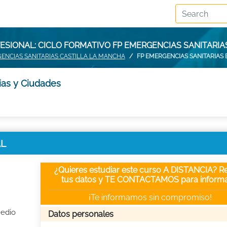
SIONAL: CICLO FORMATIVO FP EMERGENCIAS SANITARIA
ENCIAS SANITARIAS CASTILLA LA MANCHA
FP EMERGENCIAS SANITARIAS 
ias y Ciudades
AL
¿Quieres estudiar este curso A DISTANCIA? Re
tus datos y TE CONTACTAMOS para informa
¡Te informamos sin compromiso!
Medio
Datos personales