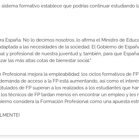
ro sistema formativo establece que podrías continuar estudiando l
a España. No lo decimos nosotros, lo afirma el Ministro de Educa
 adaptada a las necesidades de la sociedad. El Gobierno de Españ
nal y profesional de nuestra juventud y, también, para que Españ
r las más altas cotas de bienestar social."
 Profesional mejora la empleabilidad: los ciclos formativos de FP
a demanda de acceso a la FP está aumentando, así como el interés
 titulados de FP superan a los realizados a los estudiantes que ha
e los técnicos de FP tardan menos en encontrar un empleo y les r
Gobierno considera la Formación Profesional como una apuesta estr
ALMENTE!