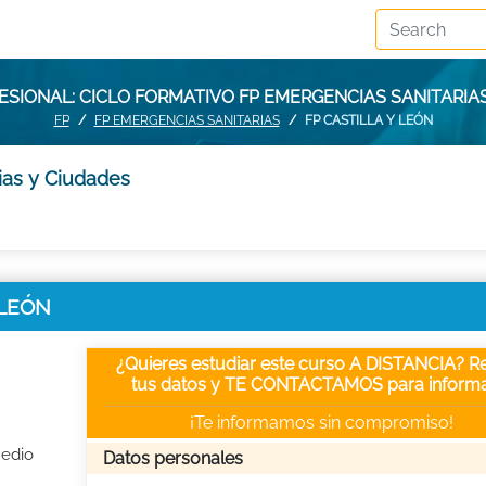
SIONAL: CICLO FORMATIVO FP EMERGENCIAS SANITARIAS
FP
FP EMERGENCIAS SANITARIAS
FP CASTILLA Y LEÓN
ias y Ciudades
 LEÓN
¿Quieres estudiar este curso A DISTANCIA? Re
tus datos y TE CONTACTAMOS para informa
¡Te informamos sin compromiso!
Medio
Datos personales