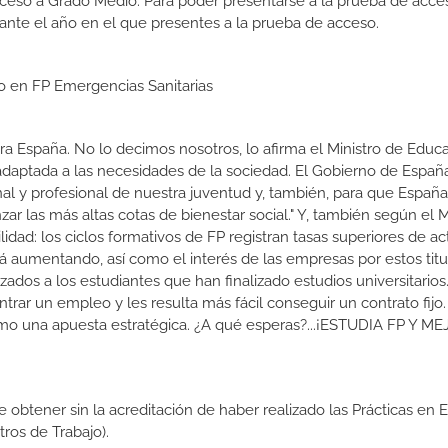
cceso a Grado Medio. Para poder presentarse a la prueba de acce
ante el año en el que presentes a la prueba de acceso.
io en FP Emergencias Sanitarias
a España. No lo decimos nosotros, lo afirma el Ministro de Educa
 adaptada a las necesidades de la sociedad. El Gobierno de Españ
nal y profesional de nuestra juventud y, también, para que Españ
r las más altas cotas de bienestar social." Y, también según el M
dad: los ciclos formativos de FP registran tasas superiores de ac
 aumentando, así como el interés de las empresas por estos titu
izados a los estudiantes que han finalizado estudios universitario
ar un empleo y les resulta más fácil conseguir un contrato fijo.
como una apuesta estratégica. ¿A qué esperas?...¡ESTUDIA FP Y M
de obtener sin la acreditación de haber realizado las Prácticas en
os de Trabajo).