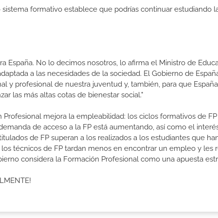
ro sistema formativo establece que podrías continuar estudiando l
a España. No lo decimos nosotros, lo afirma el Ministro de Educa
 adaptada a las necesidades de la sociedad. El Gobierno de Españ
nal y profesional de nuestra juventud y, también, para que Españ
r las más altas cotas de bienestar social."
 Profesional mejora la empleabilidad: los ciclos formativos de FP
a demanda de acceso a la FP está aumentando, así como el interés
 titulados de FP superan a los realizados a los estudiantes que ha
e los técnicos de FP tardan menos en encontrar un empleo y les r
Gobierno considera la Formación Profesional como una apuesta estr
ALMENTE!