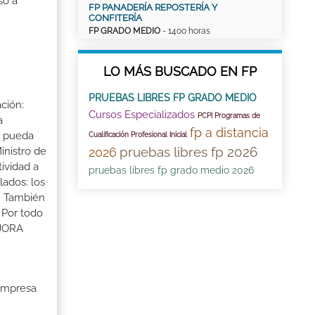
so a
FP PANADERÍA REPOSTERÍA Y
CONFITERÍA
FP GRADO MEDIO
- 1400 horas
LO MÁS BUSCADO EN FP
PRUEBAS LIBRES FP GRADO MEDIO
ción:
Cursos Especializados
PCPI Programas de
a
fp a distancia
a pueda
Cualificación Profesional Inicial
pruebas libres fp 2026
2026
inistro de
tividad a
pruebas libres fp grado medio 2026
lados: los
s. También
 Por todo
EJORA
 Empresa