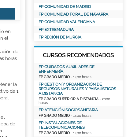
FP COMUNIDAD DE MADRID
FP COMUNIDAD FORAL DE NAVARRA
FP COMUNIDAD VALENCIANA
FP EXTREMADURA
dio en
FP REGIÓN DE MURCIA
en el
ración del
CURSOS RECOMENDADOS
as horas
FP CUIDADOS AUXILIARES DE
ENFERMERÍA
FP GRADO MEDIO
- 1400 horas
tener la
FP GESTIÓN Y ORGANIZACIÓN DE
RECURSOS NATURALES Y PAISAJÍSTICOS
tivo de 1
A DISTANCIA
oral.
FP GRADO SUPERIOR A DISTANCIA
- 2000
horas
FP ATENCIÓN SOCIOSANITARIA
FP GRADO MEDIO
- 1400 horas
 el
FP INSTALACIONES DE
rueba de
TELECOMUNICACIONES
á
FP GRADO MEDIO
- 1400 horas