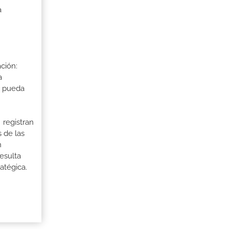
a
ción:
a
a pueda
 registran
 de las
n
esulta
atégica.