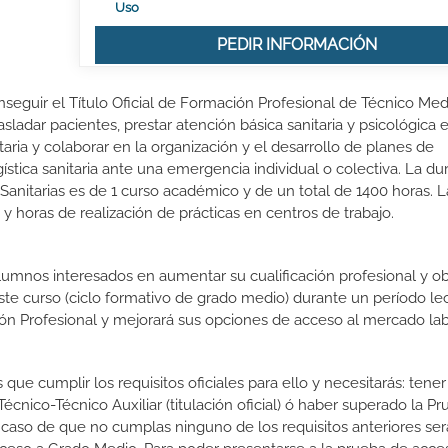
Uso
PEDIR INFORMACIÓN
nseguir el Título Oficial de Formación Profesional de Técnico Me
sladar pacientes, prestar atención básica sanitaria y psicológica 
itaria y colaborar en la organización y el desarrollo de planes de
gística sanitaria ante una emergencia individual o colectiva. La du
nitarias es de 1 curso académico y de un total de 1400 horas. L
y horas de realización de prácticas en centros de trabajo.
lumnos interesados en aumentar su cualificación profesional y ob
este curso (ciclo formativo de grado medio) durante un período lec
ón Profesional y mejorará sus opciones de acceso al mercado lab
que cumplir los requisitos oficiales para ello y necesitarás: tener
nico-Técnico Auxiliar (titulación oficial) ó haber superado la P
 caso de que no cumplas ninguno de los requisitos anteriores ser