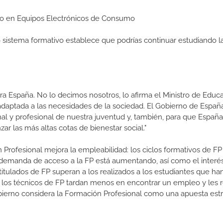
Medio en Equipos Electrónicos de Consumo
ro sistema formativo establece que podrías continuar estudiando l
a España. No lo decimos nosotros, lo afirma el Ministro de Educa
 adaptada a las necesidades de la sociedad. El Gobierno de Españ
nal y profesional de nuestra juventud y, también, para que Españ
ar las más altas cotas de bienestar social."
 Profesional mejora la empleabilidad: los ciclos formativos de FP
a demanda de acceso a la FP está aumentando, así como el interés
 titulados de FP superan a los realizados a los estudiantes que ha
e los técnicos de FP tardan menos en encontrar un empleo y les r
 Gobierno considera la Formación Profesional como una apuesta est