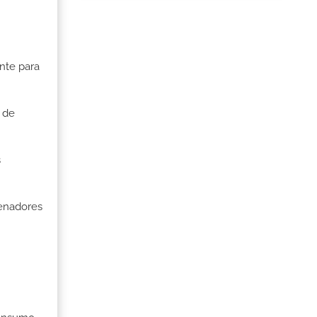
nte para
 de
s
denadores