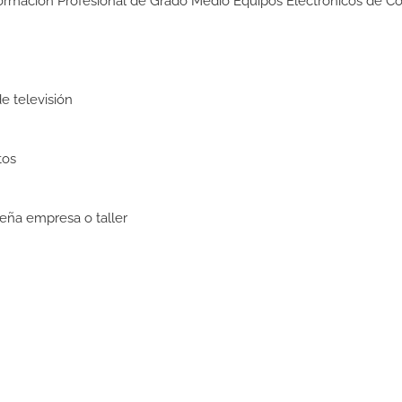
 Formación Profesional de Grado Medio Equipos Electrónicos de 
e televisión
tos
eña empresa o taller