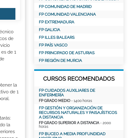
FP COMUNIDAD DE MADRID
FP COMUNIDAD VALENCIANA
FP EXTREMADURA
FP GALICIA
Técnico
FP ILLES BALEARS
icos de
vicio
FP PAÍS VASCO
 es de 1
FP PRINCIPADO DE ASTURIAS
de
FP REGIÓN DE MURCIA
CURSOS RECOMENDADOS
tener la
FP CUIDADOS AUXILIARES DE
tivo de 1
ENFERMERÍA
oral.
FP GRADO MEDIO
- 1400 horas
FP GESTIÓN Y ORGANIZACIÓN DE
RECURSOS NATURALES Y PAISAJÍSTICOS
A DISTANCIA
tarás:
FP GRADO SUPERIOR A DISTANCIA
- 2000
do la
horas
eriores
FP BUCEO A MEDIA PROFUNDIDAD