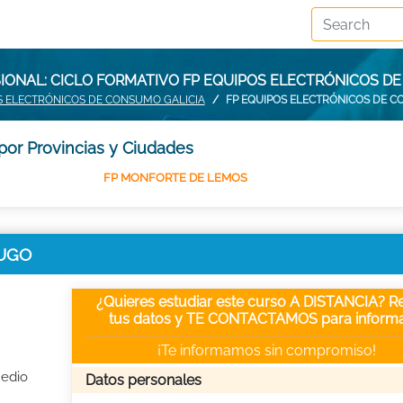
IONAL: CICLO FORMATIVO FP EQUIPOS ELECTRÓNICOS D
S ELECTRÓNICOS DE CONSUMO GALICIA
FP EQUIPOS ELECTRÓNICOS DE 
or Provincias y Ciudades
FP MONFORTE DE LEMOS
LUGO
¿Quieres estudiar este curso A DISTANCIA? Re
tus datos y TE CONTACTAMOS para informa
¡Te informamos sin compromiso!
Medio
Datos personales