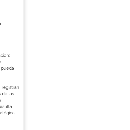
a
ción:
a
a pueda
 registran
 de las
n
esulta
ratégica.