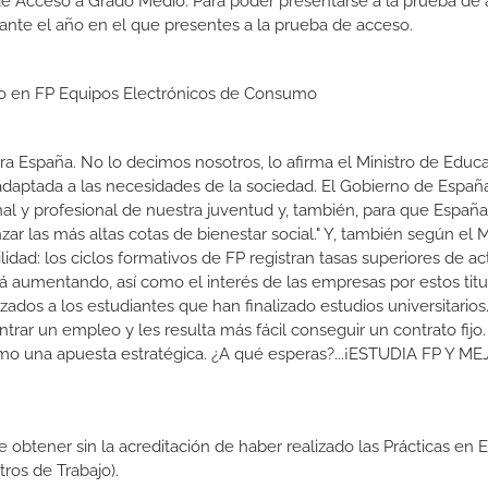
de Acceso a Grado Medio. Para poder presentarse a la prueba de
ante el año en el que presentes a la prueba de acceso.
dio en FP Equipos Electrónicos de Consumo
a España. No lo decimos nosotros, lo afirma el Ministro de Educa
 adaptada a las necesidades de la sociedad. El Gobierno de Españ
nal y profesional de nuestra juventud y, también, para que Españ
r las más altas cotas de bienestar social." Y, también según el M
dad: los ciclos formativos de FP registran tasas superiores de ac
 aumentando, así como el interés de las empresas por estos titu
izados a los estudiantes que han finalizado estudios universitario
ar un empleo y les resulta más fácil conseguir un contrato fijo.
como una apuesta estratégica. ¿A qué esperas?...¡ESTUDIA FP Y M
de obtener sin la acreditación de haber realizado las Prácticas en
os de Trabajo).