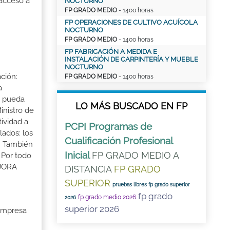
 acceso a
NOCTURNO
FP GRADO MEDIO
- 1400 horas
FP OPERACIONES DE CULTIVO ACUÍCOLA
NOCTURNO
FP GRADO MEDIO
- 1400 horas
FP FABRICACIÓN A MEDIDA E
INSTALACIÓN DE CARPINTERÍA Y MUEBLE
NOCTURNO
ción:
FP GRADO MEDIO
- 1400 horas
a
a pueda
LO MÁS BUSCADO EN FP
inistro de
tividad a
PCPI Programas de
lados: los
Cualificación Profesional
s. También
Inicial
FP GRADO MEDIO A
 Por todo
EJORA
DISTANCIA
FP GRADO
SUPERIOR
pruebas libres fp grado superior
fp grado
fp grado medio 2026
2026
superior 2026
 Empresa