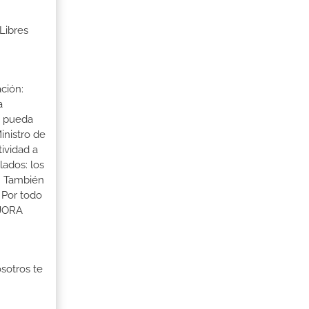
Libres
ción:
a
a pueda
inistro de
tividad a
lados: los
s. También
 Por todo
EJORA
osotros te