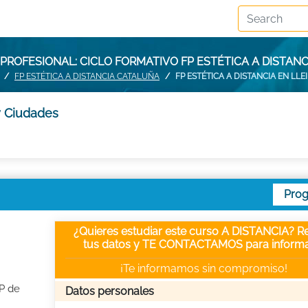
ROFESIONAL: CICLO FORMATIVO FP ESTÉTICA A DISTANC
FP ESTÉTICA A DISTANCIA CATALUÑA
FP ESTÉTICA A DISTANCIA EN LLE
 y Ciudades
Pro
¿Quieres estudiar este curso A DISTANCIA? Re
tus datos y TE CONTACTAMOS para informa
¡Te informamos sin compromiso!
FP de
Datos personales