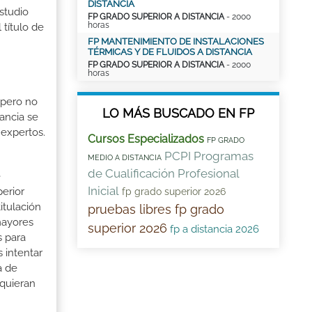
DISTANCIA
studio
FP GRADO SUPERIOR A DISTANCIA
- 2000
horas
 título de
FP MANTENIMIENTO DE INSTALACIONES
TÉRMICAS Y DE FLUIDOS A DISTANCIA
FP GRADO SUPERIOR A DISTANCIA
- 2000
horas
 pero no
LO MÁS BUSCADO EN FP
ancia se
 expertos.
Cursos Especializados
FP GRADO
PCPI Programas
MEDIO A DISTANCIA
de Cualificación Profesional
e
Inicial
perior
fp grado superior 2026
itulación
pruebas libres fp grado
mayores
superior 2026
fp a distancia 2026
s para
 intentar
a de
 quieran