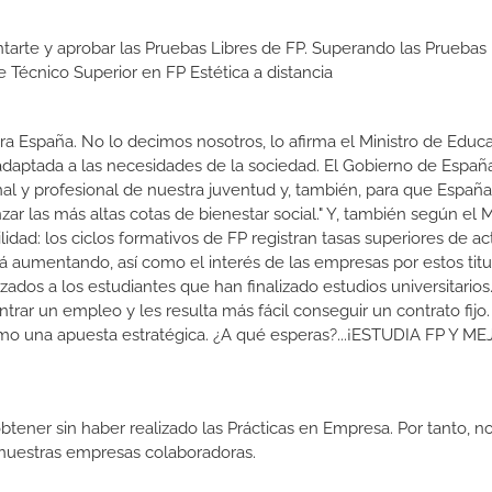
tarte y aprobar las Pruebas Libres de FP. Superando las Pruebas 
e Técnico Superior en FP Estética a distancia
a España. No lo decimos nosotros, lo afirma el Ministro de Educa
 adaptada a las necesidades de la sociedad. El Gobierno de Españ
nal y profesional de nuestra juventud y, también, para que Españ
r las más altas cotas de bienestar social." Y, también según el M
dad: los ciclos formativos de FP registran tasas superiores de ac
 aumentando, así como el interés de las empresas por estos titu
izados a los estudiantes que han finalizado estudios universitario
ar un empleo y les resulta más fácil conseguir un contrato fijo.
como una apuesta estratégica. ¿A qué esperas?...¡ESTUDIA FP Y M
btener sin haber realizado las Prácticas en Empresa. Por tanto, n
n nuestras empresas colaboradoras.