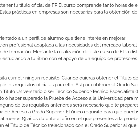
tener tu título oficial de FP El curso comprende tanto horas de e
Estas prácticas en empresas son necesarias para la obtención del
orientado a un perfil de alumno que tiene interés en mejorar
ción profesional adaptada a las necesidades del mercado laboral
 de formación. Mediante la realización de este curso de FP a dist
or estudiando a tu ritmo con el apoyo de un equipo de profesores
esita cumplir ningún requisito. Cuando quieras obtener el Titulo d
 los requisitos oficiales para ello. Así para obtener el Grado Su
 Título Universitario ó ser Técnico Superior-Técnico Especialista (t
rato ó haber superado la Prueba de Acceso a la Universidad para 
nguno de los requisitos anteriores será necesario que te prepare
a de Acceso a Grado Superior. El único requisito para que puedas
 al menos 19 años durante el año en el que presentes a la prueb
n el Título de Técnico (relacionado con el Grado Superior al que