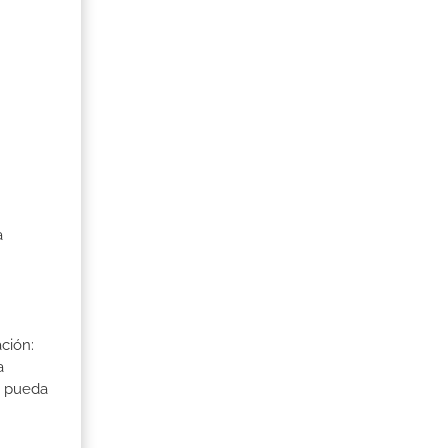
a
ción:
a
a pueda