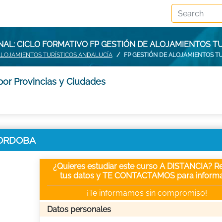
AL: CICLO FORMATIVO FP GESTIÓN DE ALOJAMIENTOS T
ALOJAMIENTOS TURÍSTICOS ANDALUCÍA
FP GESTIÓN DE ALOJAMIENTOS T
por Provincias y Ciudades
 CORDOBA
¿Quieres estudiar este curso A DISTANCIA? Re
tus datos y TE CONTACTAMOS para informa
¡Te informamos sin compromiso!
Datos personales