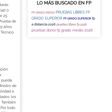
LO MÁS BUSCADO EN FP
tarás:
ial) ó
PRUEBAS LIBRES FP
FP GRADO MEDIO
de 25
GRADO SUPERIOR
fp
FP GRADO SUPERIOR
 Prueba de
a distancia 2026
pruebas libres fp 2026
19 años
pruebas libres fp grado medio 2026
 Técnico
ción:
a
a pueda
inistro de
tividad a
lados: los
s. También
 Por todo