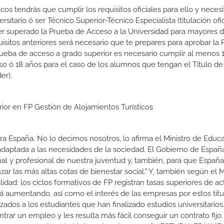
cos tendrás que cumplir los requisitos oficiales para ello y necesi
sitario ó ser Técnico Superior-Técnico Especialista (titulación ofic
er superado la Prueba de Acceso a la Universidad para mayores 
isitos anteriores será necesario que te prepares para aprobar la
rueba de acceso a grado superior es necesario cumplir al menos 
so ó 18 años para el caso de los alumnos que tengan el Título de
er).
rior en FP Gestión de Alojamientos Turísticos
a España. No lo decimos nosotros, lo afirma el Ministro de Educa
 adaptada a las necesidades de la sociedad. El Gobierno de Españ
nal y profesional de nuestra juventud y, también, para que Españ
r las más altas cotas de bienestar social." Y, también según el M
dad: los ciclos formativos de FP registran tasas superiores de ac
 aumentando, así como el interés de las empresas por estos titu
izados a los estudiantes que han finalizado estudios universitario
ar un empleo y les resulta más fácil conseguir un contrato fijo.