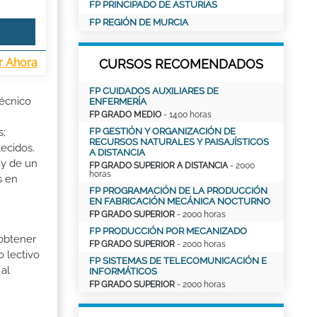
FP PRINCIPADO DE ASTURIAS
FP REGIÓN DE MURCIA
r Ahora
CURSOS RECOMENDADOS
FP CUIDADOS AUXILIARES DE
Técnico
ENFERMERÍA
FP GRADO MEDIO
- 1400 horas
FP GESTIÓN Y ORGANIZACIÓN DE
s;
RECURSOS NATURALES Y PAISAJÍSTICOS
lecidos.
A DISTANCIA
 y de un
FP GRADO SUPERIOR A DISTANCIA
- 2000
horas
s en
FP PROGRAMACIÓN DE LA PRODUCCIÓN
EN FABRICACIÓN MECÁNICA NOCTURNO
FP GRADO SUPERIOR
- 2000 horas
FP PRODUCCIÓN POR MECANIZADO
 obtener
FP GRADO SUPERIOR
- 2000 horas
o lectivo
FP SISTEMAS DE TELECOMUNICACIÓN E
al
INFORMÁTICOS
FP GRADO SUPERIOR
- 2000 horas