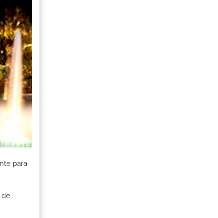
nte para
 de