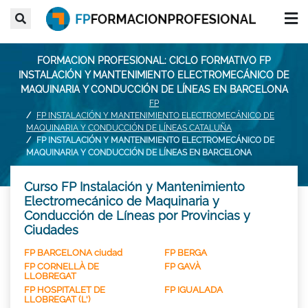
FORMACION PROFESIONAL: CICLO FORMATIVO FP
INSTALACIÓN Y MANTENIMIENTO ELECTROMECÁNICO DE
MAQUINARIA Y CONDUCCIÓN DE LÍNEAS EN BARCELONA
FP
FP INSTALACIÓN Y MANTENIMIENTO ELECTROMECÁNICO DE
MAQUINARIA Y CONDUCCIÓN DE LÍNEAS CATALUÑA
FP INSTALACIÓN Y MANTENIMIENTO ELECTROMECÁNICO DE
MAQUINARIA Y CONDUCCIÓN DE LÍNEAS EN BARCELONA
Curso FP Instalación y Mantenimiento
Electromecánico de Maquinaria y
Conducción de Líneas por Provincias y
Ciudades
FP BARCELONA ciudad
FP BERGA
FP CORNELLÀ DE
FP GAVÀ
LLOBREGAT
FP HOSPITALET DE
FP IGUALADA
LLOBREGAT (L')