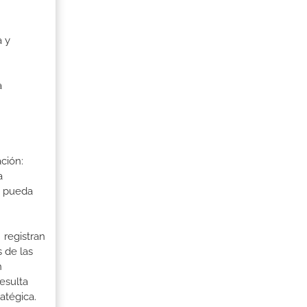
a y
a
ción:
a
a pueda
 registran
 de las
n
esulta
ratégica.