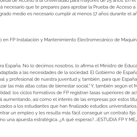
a Prueba de Acceso a la Universidad para mayores de 25 años. En el
rá necesario que te prepares para aprobar la Prueba de Acceso a
grado medio es necesario cumplir al menos 17 años durante el a
io en FP Instalación y Mantenimiento Electromecánico de Maquina
a España. No lo decimos nosotros, lo afirma el Ministro de Educa
 adaptada a las necesidades de la sociedad. El Gobierno de Españ
nal y profesional de nuestra juventud y, también, para que Españ
r las más altas cotas de bienestar social." Y, también según el M
dad: los ciclos formativos de FP registran tasas superiores de ac
 aumentando, así como el interés de las empresas por estos titu
izados a los estudiantes que han finalizado estudios universitario
ar un empleo y les resulta más fácil conseguir un contrato fijo.
como una apuesta estratégica. ¿A qué esperas?...¡ESTUDIA FP Y M