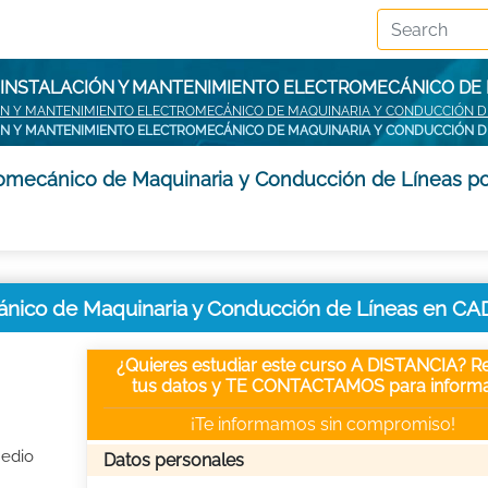
 INSTALACIÓN Y MANTENIMIENTO ELECTROMECÁNICO DE 
ÓN Y MANTENIMIENTO ELECTROMECÁNICO DE MAQUINARIA Y CONDUCCIÓN D
ÓN Y MANTENIMIENTO ELECTROMECÁNICO DE MAQUINARIA Y CONDUCCIÓN DE
romecánico de Maquinaria y Conducción de Líneas po
cánico de Maquinaria y Conducción de Líneas en CA
¿Quieres estudiar este curso A DISTANCIA? Re
tus datos y TE CONTACTAMOS para informa
¡Te informamos sin compromiso!
Medio
Datos personales