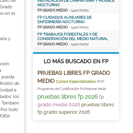
 caso de
INSTALACIÓN DE CARPINTERÍA Y MUEBLE
NOCTURNO
 Grado
FP GRADO MEDIO
- 1400 horas
ño en el
FP CUIDADOS AUXILIARES DE
ENFERMERÍA NOCTURNO
FP GRADO MEDIO
- 1400 horas
FP TRABAJOS FORESTALES Y DE
ria y
CONSERVACIÓN DEL MEDIO NATURAL
FP GRADO MEDIO
- 1400 horas
LO MÁS BUSCADO EN FP
ción:
a
PRUEBAS LIBRES FP GRADO
a pueda
MEDIO
Cursos Especializados
PCPI
inistro de
Programas de Cualificación Profesional Inicial
tividad a
pruebas libres fp 2026
fp
lados: los
s. También
grado medio 2026
pruebas libres
 Por todo
fp grado superior 2026
EJORA