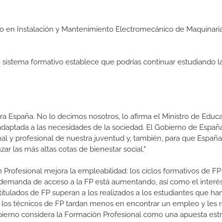
dio en Instalación y Mantenimiento Electromecánico de Maquinari
ro sistema formativo establece que podrías continuar estudiando l
a España. No lo decimos nosotros, lo afirma el Ministro de Educa
 adaptada a las necesidades de la sociedad. El Gobierno de Españ
nal y profesional de nuestra juventud y, también, para que Españ
ar las más altas cotas de bienestar social."
 Profesional mejora la empleabilidad: los ciclos formativos de FP
a demanda de acceso a la FP está aumentando, así como el interés
 titulados de FP superan a los realizados a los estudiantes que ha
e los técnicos de FP tardan menos en encontrar un empleo y les r
 Gobierno considera la Formación Profesional como una apuesta est