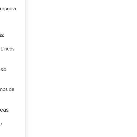
 Empresa
as:
 Líneas
 de
smos de
neas:
o