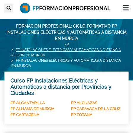
FORMACION PROFESIONAL: CICLO FORMATIVO FP
INSTALACIONES ELÉCTRICAS Y AUTOMÁTICAS A DISTANCIA
EN MURCIA
FP
FP INSTALACIONES ELÉCTRICAS Y AUTOMÁTICAS A DISTANCIA
REGIÓN DE MURCIA
FP INSTALACIONES ELÉCTRICAS Y AUTOMÁTICAS A DISTANCIA
EN MURCIA
Curso FP Instalaciones Eléctricas y
Automáticas a distancia por Provincias y
Ciudades
FP ALCANTARILLA
FP ALGUAZAS
FP ALHAMA DE MURCIA
FP CARAVACA DE LA CRUZ
FP CARTAGENA
FP TOTANA