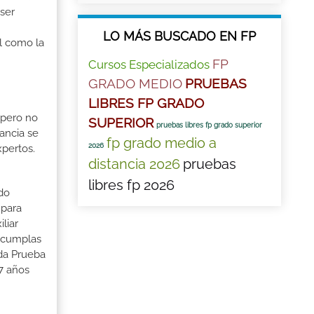
 ser
LO MÁS BUSCADO EN FP
al como la
FP
Cursos Especializados
GRADO MEDIO
PRUEBAS
LIBRES FP GRADO
 pero no
SUPERIOR
pruebas libres fp grado superior
ancia se
fp grado medio a
2026
xpertos.
distancia 2026
pruebas
libres fp 2026
ndo
 para
liar
o cumplas
ada Prueba
7 años