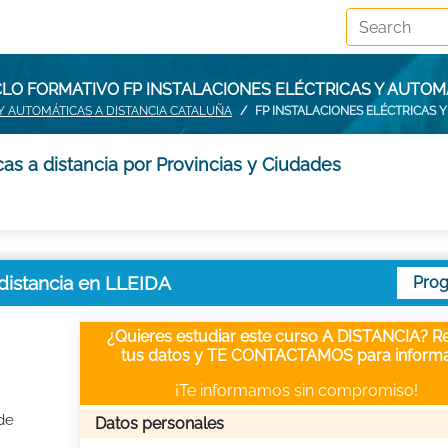
LO FORMATIVO FP INSTALACIONES ELÉCTRICAS Y AUTOMÁ
 Y AUTOMÁTICAS A DISTANCIA CATALUÑA
FP INSTALACIONES ELÉCTRICAS Y
cas a distancia por Provincias y Ciudades
 distancia en LLEIDA
Pro
¿Quieres estudiar este curso A DISTANCIA? Re
tus datos y TE CONTACTAMOS para informa
¡Te informamos sin compromiso!
de
Datos personales