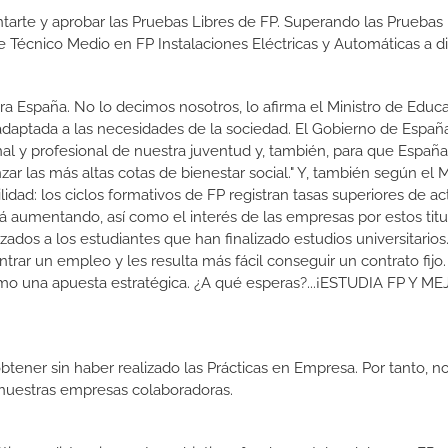
tarte y aprobar las Pruebas Libres de FP. Superando las Pruebas 
e Técnico Medio en FP Instalaciones Eléctricas y Automáticas a di
a España. No lo decimos nosotros, lo afirma el Ministro de Educa
 adaptada a las necesidades de la sociedad. El Gobierno de Españ
nal y profesional de nuestra juventud y, también, para que Españ
r las más altas cotas de bienestar social." Y, también según el M
dad: los ciclos formativos de FP registran tasas superiores de ac
 aumentando, así como el interés de las empresas por estos titu
izados a los estudiantes que han finalizado estudios universitario
ar un empleo y les resulta más fácil conseguir un contrato fijo.
como una apuesta estratégica. ¿A qué esperas?...¡ESTUDIA FP Y M
btener sin haber realizado las Prácticas en Empresa. Por tanto, n
n nuestras empresas colaboradoras.