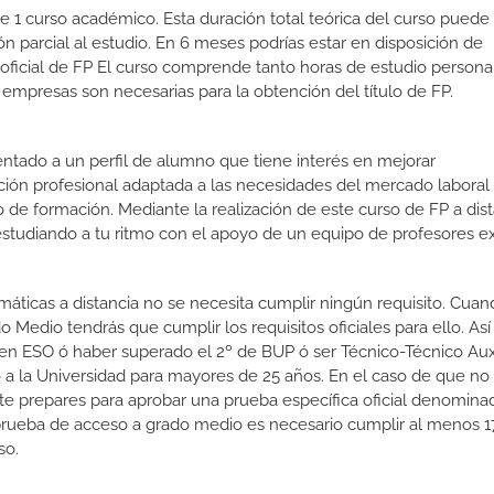
e 1 curso académico. Esta duración total teórica del curso puede
n parcial al estudio. En 6 meses podrías estar en disposición de
o oficial de FP El curso comprende tanto horas de estudio person
 empresas son necesarias para la obtención del título de FP.
ientado a un perfil de alumno que tiene interés en mejorar
ción profesional adaptada a las necesidades del mercado laboral
 de formación. Mediante la realización de este curso de FP a dist
estudiando a tu ritmo con el apoyo de un equipo de profesores e
omáticas a distancia no se necesita cumplir ningún requisito. Cua
 Medio tendrás que cumplir los requisitos oficiales para ello. Así
en ESO ó haber superado el 2º de BUP ó ser Técnico-Técnico Auxi
so a la Universidad para mayores de 25 años. En el caso de que n
e te prepares para aprobar una prueba específica oficial denomin
prueba de acceso a grado medio es necesario cumplir al menos 1
so.