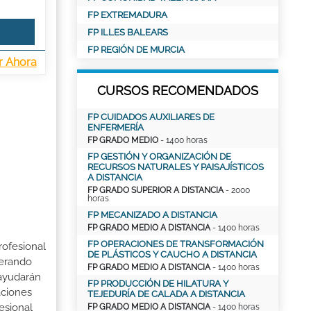
FP EXTREMADURA
FP ILLES BALEARS
FP REGIÓN DE MURCIA
r Ahora
CURSOS RECOMENDADOS
FP CUIDADOS AUXILIARES DE
ENFERMERÍA
FP GRADO MEDIO
- 1400 horas
FP GESTIÓN Y ORGANIZACIÓN DE
RECURSOS NATURALES Y PAISAJÍSTICOS
A DISTANCIA
FP GRADO SUPERIOR A DISTANCIA
- 2000
horas
FP MECANIZADO A DISTANCIA
FP GRADO MEDIO A DISTANCIA
- 1400 horas
FP OPERACIONES DE TRANSFORMACIÓN
rofesional
DE PLÁSTICOS Y CAUCHO A DISTANCIA
perando
FP GRADO MEDIO A DISTANCIA
- 1400 horas
 ayudarán
FP PRODUCCIÓN DE HILATURA Y
aciones
TEJEDURÍA DE CALADA A DISTANCIA
esional
FP GRADO MEDIO A DISTANCIA
- 1400 horas