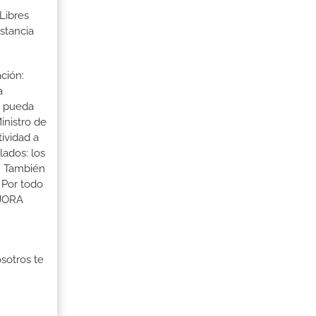
Libres
stancia
ción:
a
a pueda
inistro de
tividad a
lados: los
s. También
 Por todo
EJORA
osotros te