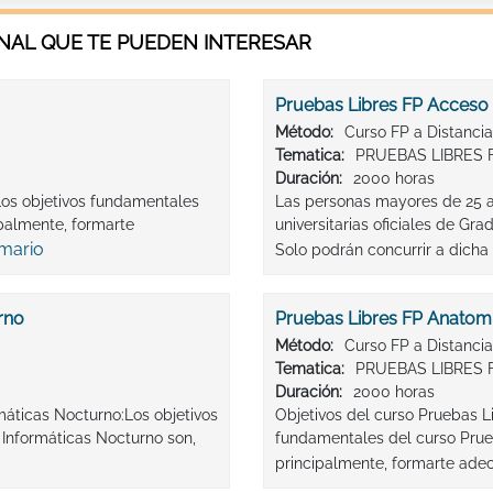
AL QUE TE PUEDEN INTERESAR
Pruebas Libres FP Acceso 
Método:
Curso FP a Distancia
Tematica:
PRUEBAS LIBRES 
Duración:
2000 horas
Los objetivos fundamentales
Las personas mayores de 25 
palmente, formarte
universitarias oficiales de G
emario
Solo podrán concurrir a dicha
rno
Pruebas Libres FP Anatomí
Método:
Curso FP a Distancia
Tematica:
PRUEBAS LIBRES 
Duración:
2000 horas
máticas Nocturno:Los objetivos
Objetivos del curso Pruebas L
Informáticas Nocturno son,
fundamentales del curso Prueb
principalmente, formarte ade