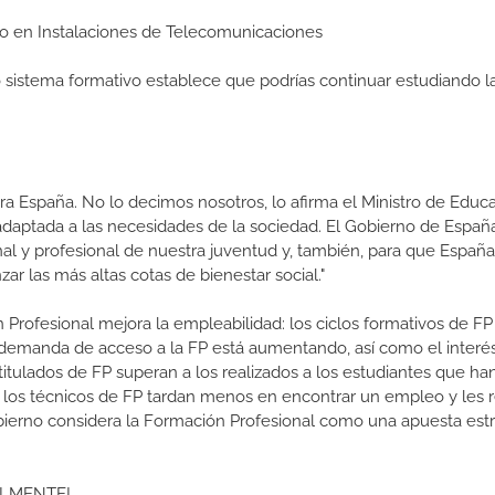
Medio en Instalaciones de Telecomunicaciones
ro sistema formativo establece que podrías continuar estudiando l
a España. No lo decimos nosotros, lo afirma el Ministro de Educa
 adaptada a las necesidades de la sociedad. El Gobierno de Españ
nal y profesional de nuestra juventud y, también, para que Españ
ar las más altas cotas de bienestar social."
 Profesional mejora la empleabilidad: los ciclos formativos de FP
a demanda de acceso a la FP está aumentando, así como el interés
 titulados de FP superan a los realizados a los estudiantes que ha
e los técnicos de FP tardan menos en encontrar un empleo y les r
 Gobierno considera la Formación Profesional como una apuesta est
ONALMENTE!