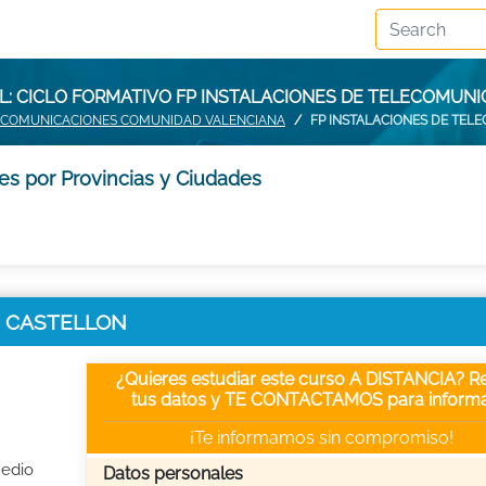
: CICLO FORMATIVO FP INSTALACIONES DE TELECOMUN
LECOMUNICACIONES COMUNIDAD VALENCIANA
FP INSTALACIONES DE TEL
es por Provincias y Ciudades
 en CASTELLON
¿Quieres estudiar este curso A DISTANCIA? Re
tus datos y TE CONTACTAMOS para informa
¡Te informamos sin compromiso!
Medio
Datos personales