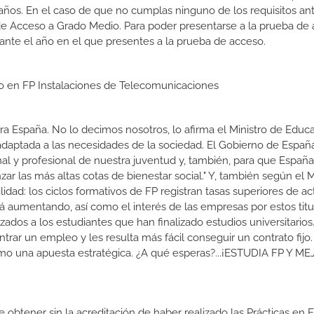
ños. En el caso de que no cumplas ninguno de los requisitos ant
de Acceso a Grado Medio. Para poder presentarse a la prueba de
ante el año en el que presentes a la prueba de acceso.
io en FP Instalaciones de Telecomunicaciones
a España. No lo decimos nosotros, lo afirma el Ministro de Educa
 adaptada a las necesidades de la sociedad. El Gobierno de Españ
nal y profesional de nuestra juventud y, también, para que Españ
r las más altas cotas de bienestar social." Y, también según el M
dad: los ciclos formativos de FP registran tasas superiores de ac
 aumentando, así como el interés de las empresas por estos titu
izados a los estudiantes que han finalizado estudios universitario
ar un empleo y les resulta más fácil conseguir un contrato fijo.
como una apuesta estratégica. ¿A qué esperas?...¡ESTUDIA FP Y M
de obtener sin la acreditación de haber realizado las Prácticas en