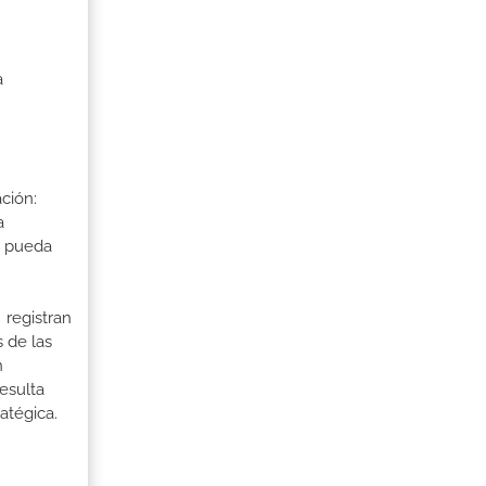
a
ción:
a
a pueda
 registran
 de las
n
esulta
ratégica.