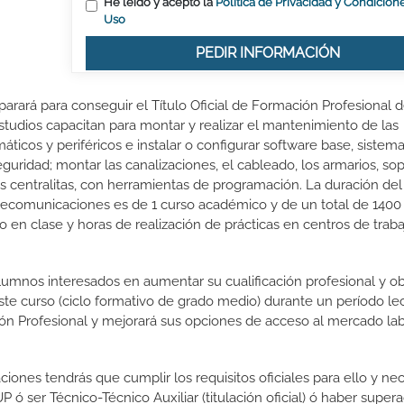
He leído y acepto la
Política de Privacidad y Condicion
Uso
PEDIR INFORMACIÓN
arará para conseguir el Título Oficial de Formación Profesional 
tudios capacitan para montar y realizar el mantenimiento de las
áticos y periféricos e instalar o configurar software base, sistem
guridad; montar las canalizaciones, el cableado, los armarios, sop
 las centralitas, con herramientas de programación. La duración del
lecomunicaciones es de 1 curso académico y de un total de 1400 
 en clase y horas de realización de prácticas en centros de traba
lumnos interesados en aumentar su cualificación profesional y ob
este curso (ciclo formativo de grado medio) durante un período lec
ón Profesional y mejorará sus opciones de acceso al mercado lab
iones tendrás que cumplir los requisitos oficiales para ello y nec
 ser Técnico-Técnico Auxiliar (titulación oficial) ó haber supera