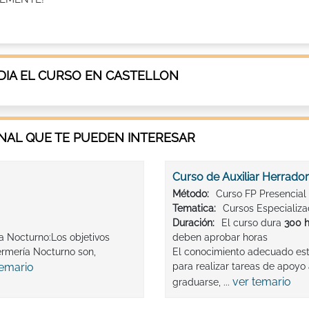
IA EL CURSO EN CASTELLON
AL QUE TE PUEDEN INTERESAR
Curso de Auxiliar Herrador
Método:
Curso FP Presencial
Tematica:
Cursos Especializ
Duración:
El curso dura
300 
a Nocturno:Los objetivos
deben aprobar horas
ermería Nocturno son,
El conocimiento adecuado está
temario
para realizar tareas de apoyo 
ver temario
graduarse, ...