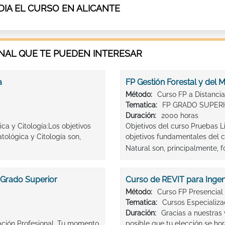
IA EL CURSO EN ALICANTE
AL QUE TE PUEDEN INTERESAR
a
FP Gestión Forestal y del 
Método:
Curso FP a Distancia
Tematica:
FP GRADO SUPER
Duración:
2000 horas
ca y Citología:Los objetivos
Objetivos del curso Pruebas L
ológica y Citología son,
objetivos fundamentales del c
Natural son, principalmente, f
 Grado Superior
Curso de REVIT para Ingen
Método:
Curso FP Presencial
Tematica:
Cursos Especializ
Duración:
Gracias a nuestras
mación Profesional. Tu momento
posible que tu elección se ho