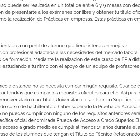
urso puede ser realizada en un total de entre 6 y 9 meses con de
ón de presentarte a los exámenes por libre y obtener tu título ofic
o la realización de Prácticas en empresas. Estas prácticas en e
orientado a un perfil de alumno que tiene interés en mejorar
ción profesional adaptada a las necesidades del mercado laboral
 de formación. Mediante la realización de este curso de FP a dist
or estudiando a tu ritmo con el apoyo de un equipo de profesores
nico a distancia no se necesita cumplir ningún requisito. Cuando 
r tendrás que cumplir los requisitos oficiales para ello. Así para
euniversitario ó un Título Universitario ó ser Técnico Superior-Té
gundo curso de bachillerato ó haber superado la Prueba de Acceso a
 no puedas cumplir con ninguno de los requisitos anteriores ser
cífica oficial denominada Prueba de Acceso a Grado Superior. El
 e acceso a grado medio es cumplir al menos 19 años durante el 
caso de los alumnos que tengan el Título de Técnico (relacionado