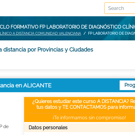
CLO FORMATIVO FP LABORATORIO DE DIAGNÓSTICO CLÍNI
LÍNICO A DISTANCIA COMUNIDAD VALENCIANA
FP LABORATORIO DE DIAGN
a distancia por Provincias y Ciudades
istancia en ALICANTE
Pro
¿Quieres estudiar este curso A DISTANCIA? Re
tus datos y TE CONTACTAMOS para informa
¡Te informamos sin compromiso!
FP de
Datos personales