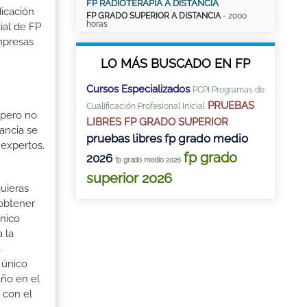
FP RADIOTERAPIA A DISTANCIA
dicación
FP GRADO SUPERIOR A DISTANCIA
- 2000
horas
ial de FP
mpresas
LO MÁS BUSCADO EN FP
Cursos Especializados
PCPI Programas de
PRUEBAS
Cualificación Profesional Inicial
 pero no
LIBRES FP GRADO SUPERIOR
ancia se
pruebas libres fp grado medio
 expertos.
fp grado
2026
fp grado medio 2026
superior 2026
quieras
 obtener
cnico
 la
á
 único
año en el
 con el