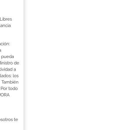
Libres
tancia
ción:
a
a pueda
inistro de
tividad a
lados: los
s. También
 Por todo
EJORA
osotros te