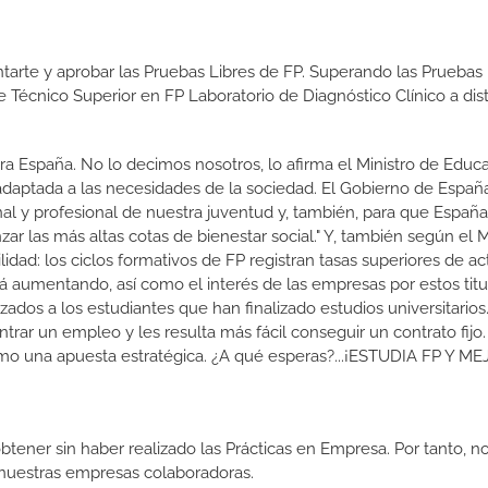
tarte y aprobar las Pruebas Libres de FP. Superando las Pruebas 
e Técnico Superior en FP Laboratorio de Diagnóstico Clínico a dis
a España. No lo decimos nosotros, lo afirma el Ministro de Educa
 adaptada a las necesidades de la sociedad. El Gobierno de Españ
nal y profesional de nuestra juventud y, también, para que Españ
r las más altas cotas de bienestar social." Y, también según el M
dad: los ciclos formativos de FP registran tasas superiores de ac
 aumentando, así como el interés de las empresas por estos titu
izados a los estudiantes que han finalizado estudios universitario
ar un empleo y les resulta más fácil conseguir un contrato fijo.
como una apuesta estratégica. ¿A qué esperas?...¡ESTUDIA FP Y M
btener sin haber realizado las Prácticas en Empresa. Por tanto, n
n nuestras empresas colaboradoras.