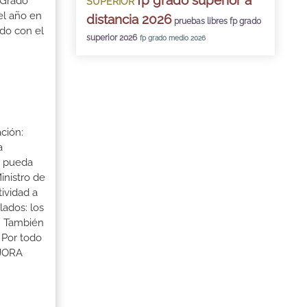
fp grado superior a
 Grado
SUPERIOR
el año en
distancia 2026
pruebas libres fp grado
ado con el
superior 2026
fp grado medio 2026
ción:
a
a pueda
inistro de
tividad a
lados: los
s. También
 Por todo
EJORA