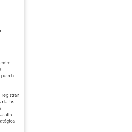
a
ción:
a
a pueda
 registran
 de las
n
esulta
atégica.