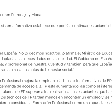
erioren Patronaje y Moda
ro sistema formativo establece que podrías continuar estudiando l
a España. No lo decimos nosotros, lo afirma el Ministro de Educa
 adaptada a las necesidades de la sociedad. El Gobierno de Españ
nal y profesional de nuestra juventud y, también, para que Españ
r las más altas cotas de bienestar social."
 Profesional mejora la empleabilidad: los ciclos formativos de FP
a demanda de acceso a la FP está aumentando, así como el interés
 titulados de FP superan a los realizados a los estudiantes que ha
e los técnicos de FP tardan menos en encontrar un empleo y les r
Gobierno considera la Formación Profesional como una apuesta estr