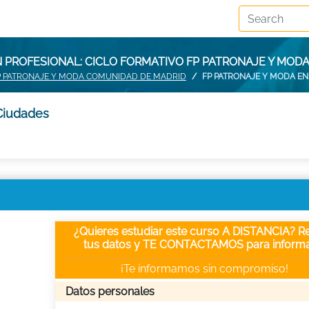
 PROFESIONAL: CICLO FORMATIVO FP PATRONAJE Y MODA
P PATRONAJE Y MODA COMUNIDAD DE MADRID
FP PATRONAJE Y MODA E
 Ciudades
¿Quieres estudiar este curso A DISTANCIA? Re
tus datos y TE CONTACTAMOS para informa
¡Te informamos sin compromiso!
Datos personales