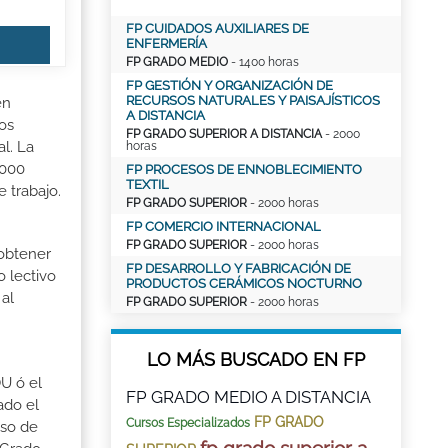
FP CUIDADOS AUXILIARES DE
ENFERMERÍA
FP GRADO MEDIO
- 1400 horas
FP GESTIÓN Y ORGANIZACIÓN DE
RECURSOS NATURALES Y PAISAJÍSTICOS
en
A DISTANCIA
los
FP GRADO SUPERIOR A DISTANCIA
- 2000
l. La
horas
2000
FP PROCESOS DE ENNOBLECIMIENTO
TEXTIL
 trabajo.
FP GRADO SUPERIOR
- 2000 horas
FP COMERCIO INTERNACIONAL
FP GRADO SUPERIOR
- 2000 horas
 obtener
FP DESARROLLO Y FABRICACIÓN DE
o lectivo
PRODUCTOS CERÁMICOS NOCTURNO
al
FP GRADO SUPERIOR
- 2000 horas
LO MÁS BUSCADO EN FP
OU ó el
FP GRADO MEDIO A DISTANCIA
ado el
FP GRADO
Cursos Especializados
aso de