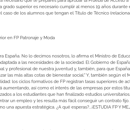
rá necesario que te prepares para aprobar la Prueba de Acceso a
 a grado superior es necesario cumplir al menos 19 años durante 
l caso de los alumnos que tengan el Título de Técnico (relacion
rior en FP Patronaje y Moda
a España. No lo decimos nosotros, lo afirma el Ministro de Educa
 adaptada a las necesidades de la sociedad. El Gobierno de Españ
nal y profesional de nuestra juventud y, también, para que Españ
r las más altas cotas de bienestar social." Y, también según el M
dad: los ciclos formativos de FP registran tasas superiores de ac
 aumentando, así como el interés de las empresas por estos titu
izados a los estudiantes que han finalizado estudios universitario
ar un empleo y les resulta más fácil conseguir un contrato fijo.
como una apuesta estratégica. ¿A qué esperas?...¡ESTUDIA FP Y M