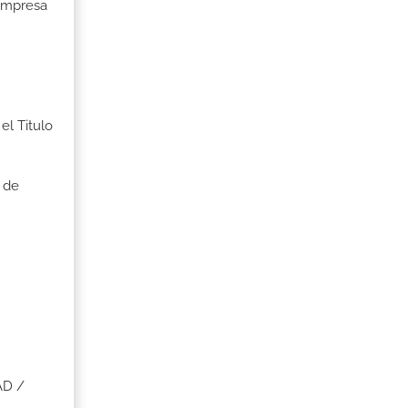
 Empresa
el Titulo
 de
AD /