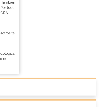
s. También
 Por todo
EJORA
osotros te
ecológica
lo de