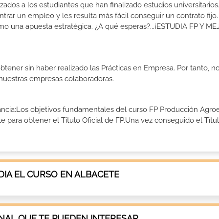
izados a los estudiantes que han finalizado estudios universitario
ar un empleo y les resulta más fácil conseguir un contrato fijo.
como una apuesta estratégica. ¿A qué esperas?...¡ESTUDIA FP Y M
btener sin haber realizado las Prácticas en Empresa. Por tanto, n
n nuestras empresas colaboradoras.
tancia:Los objetivos fundamentales del curso FP Producción Agro
 para obtener el Titulo Oficial de FP.Una vez conseguido el Títu
IA EL CURSO EN ALBACETE
AL QUE TE PUEDEN INTERESAR