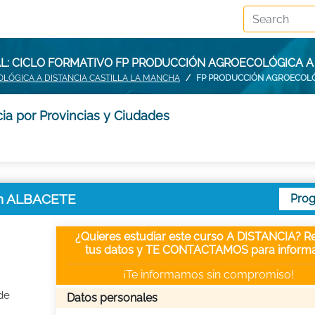
: CICLO FORMATIVO FP PRODUCCIÓN AGROECOLÓGICA A
LÓGICA A DISTANCIA CASTILLA LA MANCHA
FP PRODUCCIÓN AGROECOLÓG
ia por Provincias y Ciudades
 en ALBACETE
Pro
¿Quieres estudiar este curso A DISTANCIA? Re
tus datos y TE CONTACTAMOS para informa
¡Te informamos sin compromiso!
de
Datos personales