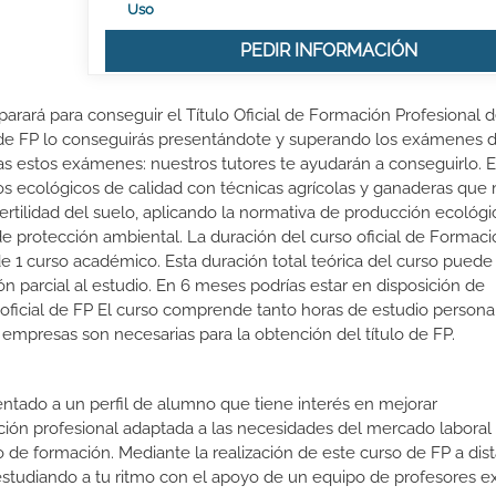
Uso
PEDIR INFORMACIÓN
parará para conseguir el Título Oficial de Formación Profesional 
l de FP lo conseguirás presentándote y superando los exámenes 
s estos exámenes: nuestros tutores te ayudarán a conseguirlo. E
os ecológicos de calidad con técnicas agrícolas y ganaderas que
 fertilidad del suelo, aplicando la normativa de producción ecológ
de protección ambiental. La duración del curso oficial de Formac
 1 curso académico. Esta duración total teórica del curso puede
n parcial al estudio. En 6 meses podrías estar en disposición de
o oficial de FP El curso comprende tanto horas de estudio person
 empresas son necesarias para la obtención del título de FP.
ientado a un perfil de alumno que tiene interés en mejorar
ción profesional adaptada a las necesidades del mercado laboral
 de formación. Mediante la realización de este curso de FP a dist
estudiando a tu ritmo con el apoyo de un equipo de profesores e