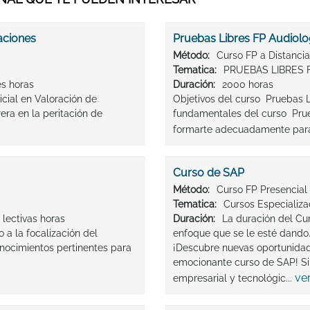
aciones
Pruebas Libres FP Audiolo
Método:
Curso FP a Distancia
Tematica:
PRUEBAS LIBRES 
es horas
Duración:
2000 horas
icial en Valoración de
Objetivos del curso Pruebas L
ra en la peritación de
fundamentales del curso Prueb
formarte adecuadamente para
Curso de SAP
Método:
Curso FP Presencial
Tematica:
Cursos Especializ
lectivas horas
Duración:
La duración del Cu
 la focalización del
enfoque que se le esté dando
onocimientos pertinentes para
¡Descubre nuevas oportunidade
emocionante curso de SAP! Si
ve
empresarial y tecnológic...