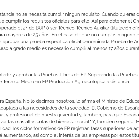
stancia no se necesita cumplir ningún requisito. Cuando quieras 
cumplir los requisitos oficiales para ello. Así para obtener el G
rado el 2º de BUP ó ser Técnico-Técnico Auxiliar (titulación ofic
ara mayores de 25 años. En el caso de que no cumplas ninguno d
ara aprobar una prueba específica oficial denominada Prueba de A
ceso a grado medio es necesario cumplir al menos 17 años duran
tarte y aprobar las Pruebas Libres de FP. Superando las Pruebas 
 de Técnico Medio en FP Producción Agroecológica a distancia
a España. No lo decimos nosotros, lo afirma el Ministro de Educa
 adaptada a las necesidades de la sociedad. El Gobierno de Españ
nal y profesional de nuestra juventud y, también, para que Españ
r las más altas cotas de bienestar social." Y, también según el M
dad: los ciclos formativos de FP registran tasas superiores de ac
 aumentando, así como el interés de las empresas por estos titu