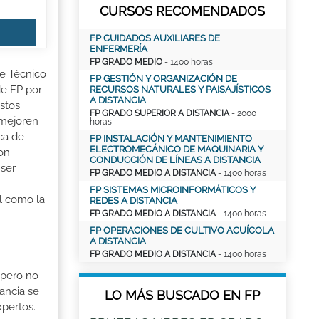
CURSOS RECOMENDADOS
FP CUIDADOS AUXILIARES DE
ENFERMERÍA
FP GRADO MEDIO
- 1400 horas
de Técnico
FP GESTIÓN Y ORGANIZACIÓN DE
de FP por
RECURSOS NATURALES Y PAISAJÍSTICOS
A DISTANCIA
stos
FP GRADO SUPERIOR A DISTANCIA
- 2000
 mejoren
horas
ica de
FP INSTALACIÓN Y MANTENIMIENTO
ELECTROMECÁNICO DE MAQUINARIA Y
ion
CONDUCCIÓN DE LÍNEAS A DISTANCIA
 ser
FP GRADO MEDIO A DISTANCIA
- 1400 horas
FP SISTEMAS MICROINFORMÁTICOS Y
al como la
REDES A DISTANCIA
FP GRADO MEDIO A DISTANCIA
- 1400 horas
FP OPERACIONES DE CULTIVO ACUÍCOLA
A DISTANCIA
FP GRADO MEDIO A DISTANCIA
- 1400 horas
 pero no
ancia se
LO MÁS BUSCADO EN FP
xpertos.