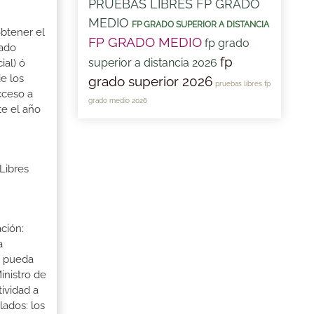
PRUEBAS LIBRES FP GRADO
MEDIO
FP GRADO SUPERIOR A DISTANCIA
obtener el
FP GRADO MEDIO
fp grado
rado
fp
superior a distancia 2026
ial) ó
e los
grado superior 2026
pruebas libres fp
cceso a
grado medio 2026
te el año
Libres
ción:
a
a pueda
inistro de
tividad a
lados: los