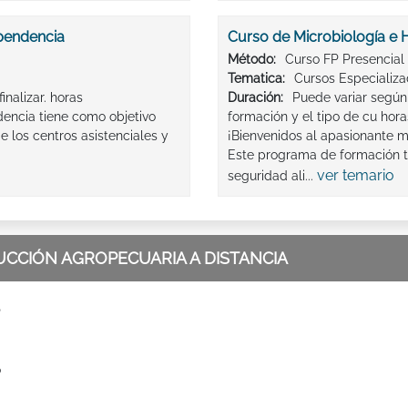
ependencia
Curso de Microbiología e H
Método:
Curso FP Presencial
Tematica:
Cursos Especializ
inalizar. horas
Duración:
Puede variar según 
encia tiene como objetivo
formación y el tipo de cu hora
e los centros asistenciales y
¡Bienvenidos al apasionante m
Este programa de formación t
ver temario
seguridad ali...
CCIÓN AGROPECUARIA A DISTANCIA
P
o