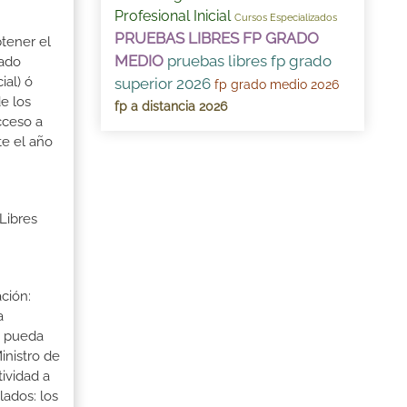
Profesional Inicial
Cursos Especializados
PRUEBAS LIBRES FP GRADO
btener el
MEDIO
pruebas libres fp grado
rado
ial) ó
superior 2026
fp grado medio 2026
e los
fp a distancia 2026
cceso a
te el año
Libres
ción:
a
a pueda
inistro de
tividad a
lados: los