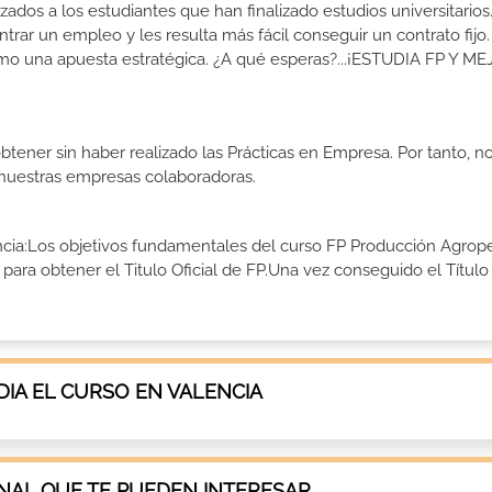
izados a los estudiantes que han finalizado estudios universitario
ar un empleo y les resulta más fácil conseguir un contrato fijo.
como una apuesta estratégica. ¿A qué esperas?...¡ESTUDIA FP Y M
btener sin haber realizado las Prácticas en Empresa. Por tanto, n
n nuestras empresas colaboradoras.
ncia:Los objetivos fundamentales del curso FP Producción Agrope
ara obtener el Titulo Oficial de FP.Una vez conseguido el Título
IA EL CURSO EN VALENCIA
AL QUE TE PUEDEN INTERESAR