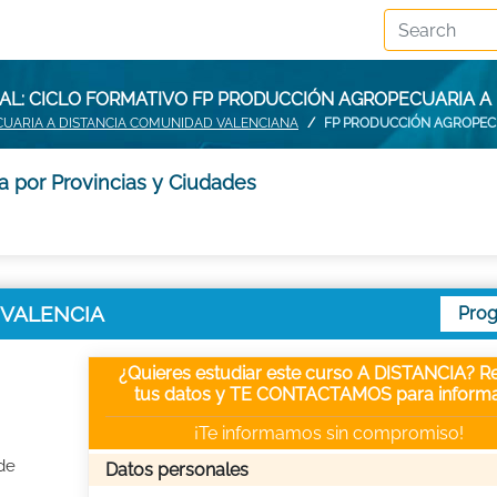
L: CICLO FORMATIVO FP PRODUCCIÓN AGROPECUARIA A 
UARIA A DISTANCIA COMUNIDAD VALENCIANA
FP PRODUCCIÓN AGROPECU
a por Provincias y Ciudades
n VALENCIA
Pro
¿Quieres estudiar este curso A DISTANCIA? Re
tus datos y TE CONTACTAMOS para informa
¡Te informamos sin compromiso!
de
Datos personales