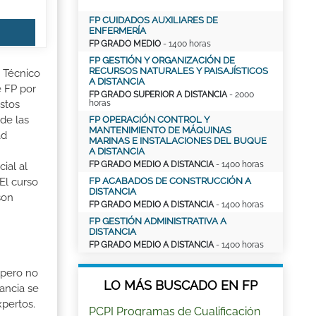
FP CUIDADOS AUXILIARES DE
ENFERMERÍA
FP GRADO MEDIO
- 1400 horas
FP GESTIÓN Y ORGANIZACIÓN DE
RECURSOS NATURALES Y PAISAJÍSTICOS
e Técnico
A DISTANCIA
e FP por
FP GRADO SUPERIOR A DISTANCIA
- 2000
horas
stos
de las
FP OPERACIÓN CONTROL Y
MANTENIMIENTO DE MÁQUINAS
ad
MARINAS E INSTALACIONES DEL BUQUE
A DISTANCIA
FP GRADO MEDIO A DISTANCIA
- 1400 horas
ial al
FP ACABADOS DE CONSTRUCCIÓN A
El curso
DISTANCIA
son
FP GRADO MEDIO A DISTANCIA
- 1400 horas
FP GESTIÓN ADMINISTRATIVA A
DISTANCIA
FP GRADO MEDIO A DISTANCIA
- 1400 horas
 pero no
LO MÁS BUSCADO EN FP
ancia se
xpertos.
PCPI Programas de Cualificación