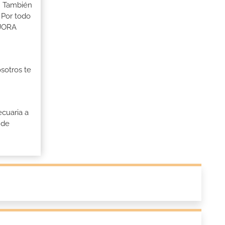
s. También
 Por todo
EJORA
osotros te
cuaria a
 de