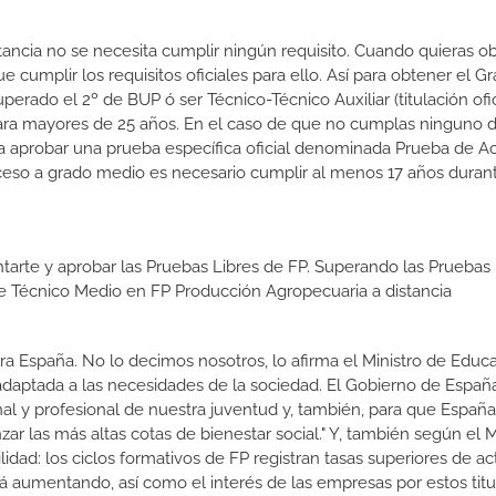
tancia no se necesita cumplir ningún requisito. Cuando quieras o
cumplir los requisitos oficiales para ello. Así para obtener el G
rado el 2º de BUP ó ser Técnico-Técnico Auxiliar (titulación ofic
ara mayores de 25 años. En el caso de que no cumplas ninguno d
ara aprobar una prueba específica oficial denominada Prueba de A
ceso a grado medio es necesario cumplir al menos 17 años duran
tarte y aprobar las Pruebas Libres de FP. Superando las Pruebas 
 de Técnico Medio en FP Producción Agropecuaria a distancia
a España. No lo decimos nosotros, lo afirma el Ministro de Educa
 adaptada a las necesidades de la sociedad. El Gobierno de Españ
nal y profesional de nuestra juventud y, también, para que Españ
r las más altas cotas de bienestar social." Y, también según el M
dad: los ciclos formativos de FP registran tasas superiores de ac
 aumentando, así como el interés de las empresas por estos titu