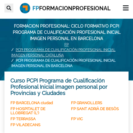
FORMACION PROFESIONAL: CICLO FORMATIVO PCPI
PROGRAMA DE CUALIFICACIÓN PROFESIONAL INICIAL
IMAGEN PERSONAL EN BARCELONA
FP
PCPI PROGRAMA DE CUALIFICACIÓN PROFESIONAL INICIAL
IMAGEN PERSONAL CATALUÑA
PCPI PROGRAMA DE CUALIFICACIÓN PROFESIONAL INICIAL
IMAGEN PERSONAL EN BARCELONA
Curso PCPI Programa de Cualificación
Profesional Inicial imagen personal por
Provincias y Ciudades
FP BARCELONA ciudad
FP GRANOLLERS
FP HOSPITALET DE
FP SANT ADRIÀ DE BESÒS
LLOBREGAT (L')
FP TERRASSA
FP VIC
FP VILADECANS