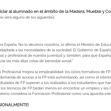
niciar al alumnado en el ámbito de la Madera, Mueble y C
io será alguno de los siguientes:
a España. No lo decimos nosotros, lo afirma el Ministro de Educa
 adaptada a las necesidades de la sociedad. El Gobierno de Españ
nal y profesional de nuestra juventud y, también, para que Españ
r las más altas cotas de bienestar social."
 Profesional mejora la empleabilidad: los ciclos formativos de FP
a demanda de acceso a la FP está aumentando, así como el interés
 titulados de FP superan a los realizados a los estudiantes que ha
e los técnicos de FP tardan menos en encontrar un empleo y les r
Gobierno considera la Formación Profesional como una apuesta estr
FESIONALMENTE!