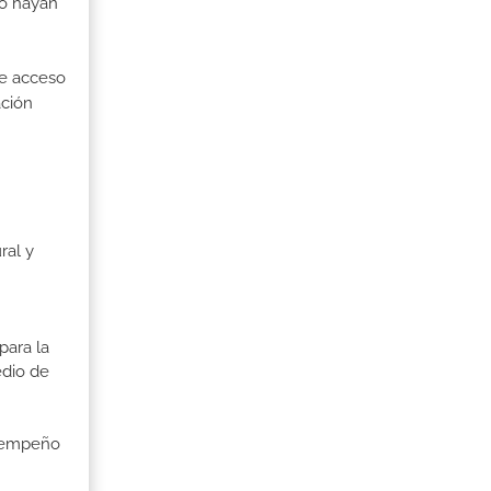
no hayan
de acceso
ación
ral y
para la
edio de
esempeño