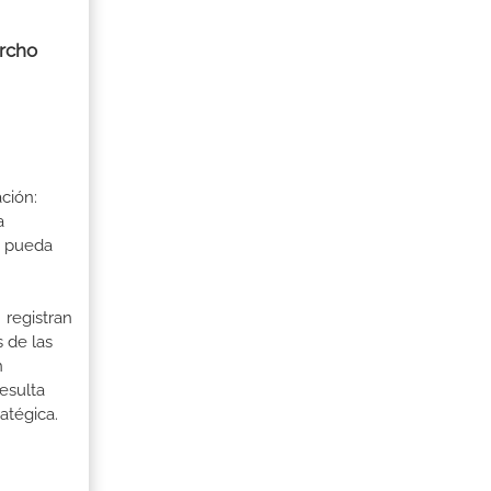
orcho
ción:
a
a pueda
 registran
 de las
n
esulta
atégica.