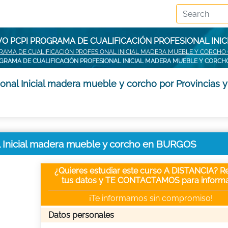
VO PCPI PROGRAMA DE CUALIFICACIÓN PROFESIONAL INI
RAMA DE CUALIFICACIÓN PROFESIONAL INICIAL MADERA MUEBLE Y CORCHO 
OGRAMA DE CUALIFICACIÓN PROFESIONAL INICIAL MADERA MUEBLE Y CORC
ional Inicial madera mueble y corcho por Provincias 
al Inicial madera mueble y corcho en BURGOS
¿Quieres estudiar este curso A DISTANCIA? Re
tus datos y TE CONTACTAMOS para informa
¡Te informamos sin compromiso!
Datos personales