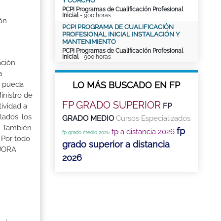
Y CORCHO
PCPI Programas de Cualificación Profesional
Inicial
- 900 horas
ón
PCPI PROGRAMA DE CUALIFICACIÓN
PROFESIONAL INICIAL INSTALACIÓN Y
MANTENIMIENTO
PCPI Programas de Cualificación Profesional
Inicial
- 900 horas
ción:
a
LO MÁS BUSCADO EN FP
a pueda
inistro de
FP GRADO SUPERIOR
FP
tividad a
lados: los
GRADO MEDIO
Cursos Especializados
s. También
fp
fp a distancia 2026
fp grado medio 2026
 Por todo
grado superior a distancia
EJORA
2026