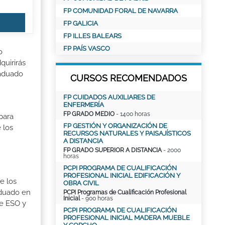
FP COMUNIDAD FORAL DE NAVARRA
FP GALICIA
FP ILLES BALEARS
FP PAÍS VASCO
o
quirirás
raduado
CURSOS RECOMENDADOS
FP CUIDADOS AUXILIARES DE
ENFERMERÍA
FP GRADO MEDIO
- 1400 horas
para
FP GESTIÓN Y ORGANIZACIÓN DE
 los
RECURSOS NATURALES Y PAISAJÍSTICOS
A DISTANCIA
FP GRADO SUPERIOR A DISTANCIA
- 2000
horas
PCPI PROGRAMA DE CUALIFICACIÓN
PROFESIONAL INICIAL EDIFICACIÓN Y
e los
OBRA CIVIL
aduado en
PCPI Programas de Cualificación Profesional
Inicial
- 900 horas
de ESO y
PCPI PROGRAMA DE CUALIFICACIÓN
PROFESIONAL INICIAL MADERA MUEBLE