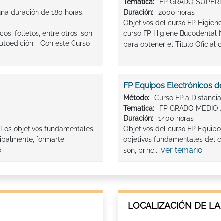
Tematica:
FP GRADO SUPER
una duración de 180 horas.
Duración:
2000 horas
Objetivos del curso FP Higie
os, folletos, entre otros, son
curso FP Higiene Bucodental 
utoedición. Con este Curso
para obtener el Titulo Oficial d
FP Equipos Electrónicos d
Método:
Curso FP a Distancia
Tematica:
FP GRADO MEDIO 
Duración:
1400 horas
o:Los objetivos fundamentales
Objetivos del curso FP Equi
cipalmente, formarte
objetivos fundamentales del 
o
ver temario
son, princ...
LOCALIZACIÓN DE LA