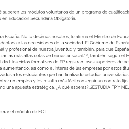
 superen los módulos voluntarios de un programa de cualificaci
do en Educación Secundaria Obligatoria.
a España. No lo decimos nosotros, lo afirma el Ministro de Educa
 adaptada a las necesidades de la sociedad. El Gobierno de Españ
nal y profesional de nuestra juventud y, también, para que Españ
r las más altas cotas de bienestar social." Y, también según el M
dad: los ciclos formativos de FP registran tasas superiores de ac
 aumentando, así como el interés de las empresas por estos titu
izados a los estudiantes que han finalizado estudios universitario
ar un empleo y les resulta más fácil conseguir un contrato fijo.
como una apuesta estratégica. ¿A qué esperas?...¡ESTUDIA FP Y M
uperar el módulo de FCT