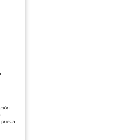
a
ción:
a
a pueda