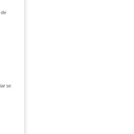
 de
iar se