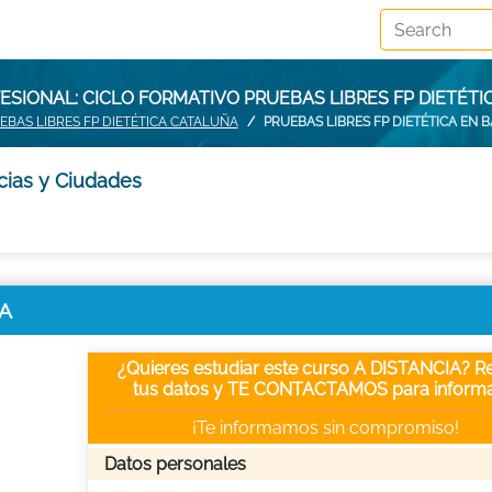
SIONAL: CICLO FORMATIVO PRUEBAS LIBRES FP DIETÉT
EBAS LIBRES FP DIETÉTICA CATALUÑA
PRUEBAS LIBRES FP DIETÉTICA EN
cias y Ciudades
NA
¿Quieres estudiar este curso A DISTANCIA? Re
tus datos y TE CONTACTAMOS para informa
¡Te informamos sin compromiso!
Datos personales