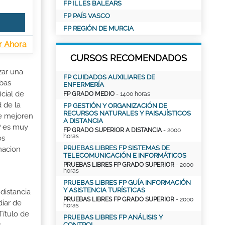
FP ILLES BALEARS
FP PAÍS VASCO
FP REGIÓN DE MURCIA
r Ahora
CURSOS RECOMENDADOS
zar una
FP CUIDADOS AUXILIARES DE
ebas
ENFERMERÍA
cial de
FP GRADO MEDIO
- 1400 horas
d de la
FP GESTIÓN Y ORGANIZACIÓN DE
RECURSOS NATURALES Y PAISAJÍSTICOS
ue mejoren
A DISTANCIA
P es muy
FP GRADO SUPERIOR A DISTANCIA
- 2000
horas
os
PRUEBAS LIBRES FP SISTEMAS DE
rmacion
TELECOMUNICACIÓN E INFORMÁTICOS
PRUEBAS LIBRES FP GRADO SUPERIOR
- 2000
horas
PRUEBAS LIBRES FP GUÍA INFORMACIÓN
Y ASISTENCIA TURÍSTICAS
distancia
PRUEBAS LIBRES FP GRADO SUPERIOR
- 2000
iar de
horas
Título de
PRUEBAS LIBRES FP ANÁLISIS Y
CONTROL