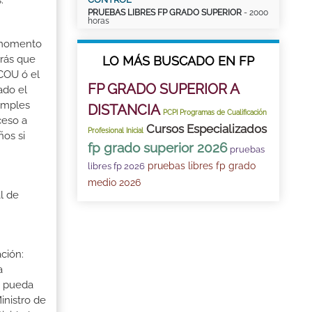
.
PRUEBAS LIBRES FP GRADO SUPERIOR
- 2000
horas
l momento
drás que
LO MÁS BUSCADO EN FP
 COU ó el
FP GRADO SUPERIOR A
ado el
umples
DISTANCIA
PCPI Programas de Cualificación
ceso a
Cursos Especializados
Profesional Inicial
ños si
fp grado superior 2026
pruebas
pruebas libres fp grado
libres fp 2026
medio 2026
l de
ción:
a
a pueda
inistro de