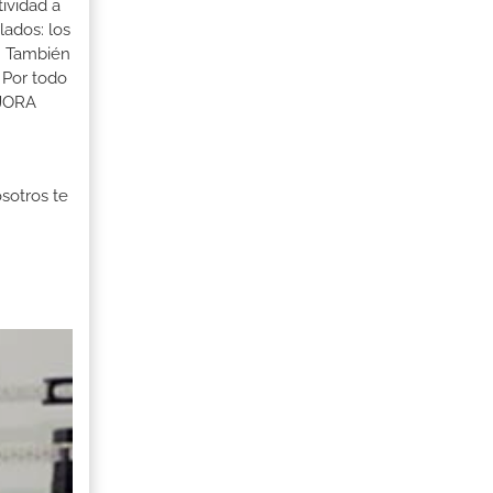
tividad a
lados: los
s. También
 Por todo
EJORA
osotros te