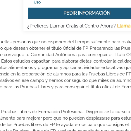
Uso
PEDIR INFORMACIÓN
¿Prefieres Llamar Gratis al Centro Ahora?
Llama
quellas personas que no disponen del tiempo suficiente para reali
ro que desean obtener el título Oficial de FP. Preparando las Pru
ue convoque tu Comunidad Autónoma para conseguir el Título Ofi
Estos estudios capacitan para elaborar dietas, controlar la calida
ntos alimentarios y programar y aplicar actividades educativas q
iencia en la preparación de alumnos para las Pruebas Libres de F
rmativos en ese campo y hemos conseguido que miles de alumn
rte para las Pruebas Libres y para conseguir el título oficial de Fo
 Pruebas Libres de Formación Profesional. Dirigimos este curso a 
almente para mejorar pero que no pueden desplazarse para estud
 de las Pruebas libres de FP te ayudaremos para que consigas el 