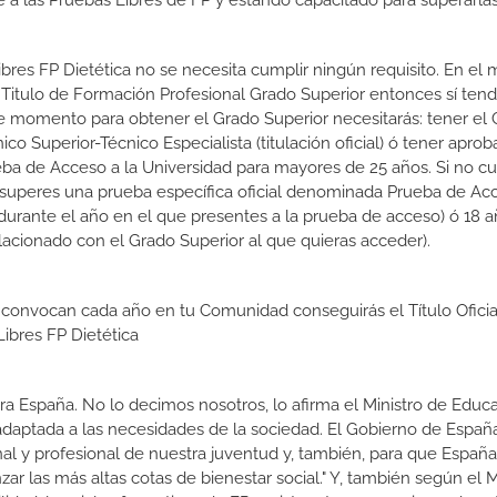
a las Pruebas Libres de FP y estando capacitado para superarlas
Libres FP Dietética no se necesita cumplir ningún requisito. En e
 Titulo de Formación Profesional Grado Superior entonces sí ten
 ese momento para obtener el Grado Superior necesitarás: tener el
nico Superior-Técnico Especialista (titulación oficial) ó tener aprob
eba de Acceso a la Universidad para mayores de 25 años. Si no c
e superes una prueba específica oficial denominada Prueba de Ac
urante el año en el que presentes a la prueba de acceso) ó 18 a
lacionado con el Grado Superior al que quieras acceder).
 convocan cada año en tu Comunidad conseguirás el Título Oficia
ibres FP Dietética
a España. No lo decimos nosotros, lo afirma el Ministro de Educa
 adaptada a las necesidades de la sociedad. El Gobierno de Españ
nal y profesional de nuestra juventud y, también, para que Españ
r las más altas cotas de bienestar social." Y, también según el M