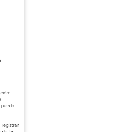
a
ción:
a
a pueda
 registran
 de las