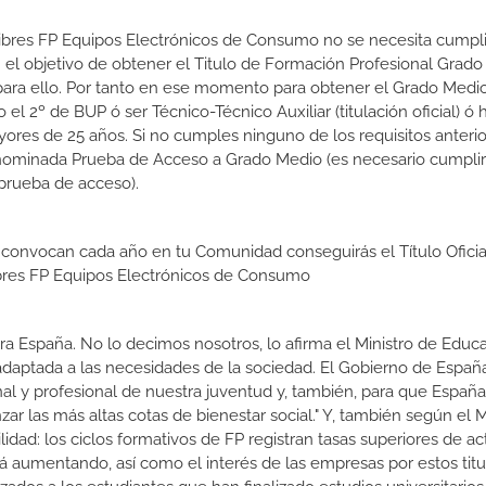
 Libres FP Equipos Electrónicos de Consumo no se necesita cumpl
el objetivo de obtener el Titulo de Formación Profesional Grad
s para ello. Por tanto en ese momento para obtener el Grado Medi
l 2º de BUP ó ser Técnico-Técnico Auxiliar (titulación oficial) ó 
ores de 25 años. Si no cumples ninguno de los requisitos anterio
enominada Prueba de Acceso a Grado Medio (es necesario cumplir
prueba de acceso).
 convocan cada año en tu Comunidad conseguirás el Título Oficia
bres FP Equipos Electrónicos de Consumo
a España. No lo decimos nosotros, lo afirma el Ministro de Educa
 adaptada a las necesidades de la sociedad. El Gobierno de Españ
nal y profesional de nuestra juventud y, también, para que Españ
r las más altas cotas de bienestar social." Y, también según el M
dad: los ciclos formativos de FP registran tasas superiores de ac
 aumentando, así como el interés de las empresas por estos titu