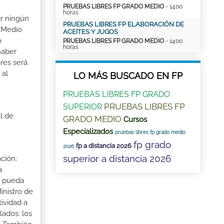
PRUEBAS LIBRES FP GRADO MEDIO
- 1400
horas
ir ningún
PRUEBAS LIBRES FP ELABORACIÓN DE
o Medio
ACEITES Y JUGOS
o
PRUEBAS LIBRES FP GRADO MEDIO
- 1400
horas
haber
res será
 al
LO MÁS BUSCADO EN FP
PRUEBAS LIBRES FP GRADO
PRUEBAS LIBRES FP
SUPERIOR
l de
GRADO MEDIO
Cursos
Especializados
pruebas libres fp grado medio
fp grado
fp a distancia 2026
2026
superior a distancia 2026
ción:
a
a pueda
inistro de
tividad a
lados: los