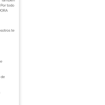
s. También
 Por todo
EJORA
osotros te
te
 de
s