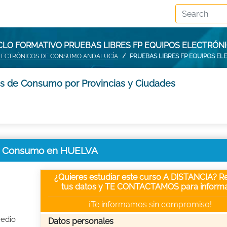
CLO FORMATIVO PRUEBAS LIBRES FP EQUIPOS ELECTRÓ
 ELECTRÓNICOS DE CONSUMO ANDALUCÍA
PRUEBAS LIBRES FP EQUIPOS E
os de Consumo por Provincias y Ciudades
 de Consumo en HUELVA
¿Quieres estudiar este curso A DISTANCIA? Re
tus datos y TE CONTACTAMOS para informa
¡Te informamos sin compromiso!
Medio
Datos personales