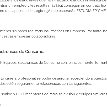
izados a los estudiantes que han finalizado estudios universitario
ar un empleo y les resulta más fácil conseguir un contrato fijo.
como una apuesta estratégica. ¿A qué esperas?...¡ESTUDIA FP Y M
btener sin haber realizado las Prácticas en Empresa. Por tanto, n
n nuestras empresas colaboradoras.
lectrónicos de Consumo:
FP Equipos Electrónicos de Consumo son, principalmente, formar
tu carrera profesional se podrá desarrollar accediendo a puestos
des estén seguramente relacionadas con las siguientes:
nido y Hi-Fi, receptores de radio, televisión y equipos similare
n