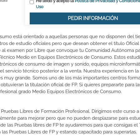
stás
He leído y acepto la
Política de Privacidad y Condicion
Uso
PEDIR INFORMACIÓN
nsumo está orientado a aquellas personas que no disponen del t
ros de estudio oficiales pero que desean obtener el título Oficial
rte al examen por Libre que convoque tu Comunidad Autónoma p
e Técnico Medio en Equipos Electrónicos de Consumo. Estos estud
ectrónicos de consumo de imagen y sonido, equipos microinformát
 servicio técnico posterior a la venta. Nuestra experiencia en la
 es muy grande. Somos uno de los más importantes centros forma
vieran la titulación oficial de FP. Si quieres prepararte para l
Profesional grado Medio Equipos Electrónicos de Consumo.
 Pruebas Libres de Formación Profesional. Dirigimos este curso a 
almente para mejorar pero que no pueden desplazarse para estud
 de las Pruebas libres de FP te ayudaremos para que consigas el 
las Pruebas Libres de FP y estando capacitado para superarlas.