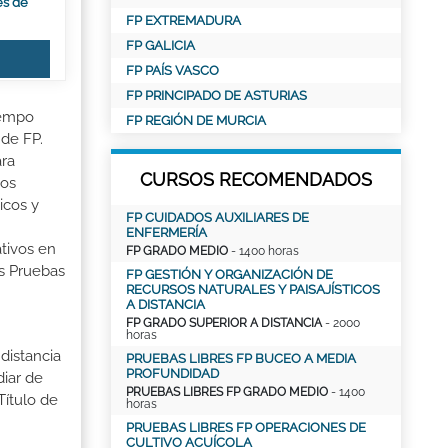
es de
FP EXTREMADURA
FP GALICIA
FP PAÍS VASCO
FP PRINCIPADO DE ASTURIAS
iempo
FP REGIÓN DE MURCIA
 de FP.
ara
CURSOS RECOMENDADOS
ios
icos y
FP CUIDADOS AUXILIARES DE
ENFERMERÍA
tivos en
FP GRADO MEDIO
- 1400 horas
as Pruebas
FP GESTIÓN Y ORGANIZACIÓN DE
RECURSOS NATURALES Y PAISAJÍSTICOS
A DISTANCIA
FP GRADO SUPERIOR A DISTANCIA
- 2000
horas
distancia
PRUEBAS LIBRES FP BUCEO A MEDIA
PROFUNDIDAD
iar de
PRUEBAS LIBRES FP GRADO MEDIO
- 1400
Título de
horas
PRUEBAS LIBRES FP OPERACIONES DE
CULTIVO ACUÍCOLA