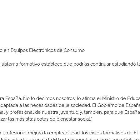
edio en Equipos Electrónicos de Consumo
ro sistema formativo establece que podrías continuar estudiando l
a España. No lo decimos nosotros, lo afirma el Ministro de Educa
 adaptada a las necesidades de la sociedad. El Gobierno de Españ
nal y profesional de nuestra juventud y, también, para que Españ
r las más altas cotas de bienestar social."
 Profesional mejora la empleabilidad: los ciclos formativos de FP
a demanda de acceso a la FP está aumentando, así como el interés