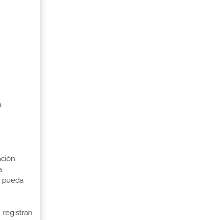
a
ción:
a
a pueda
 registran