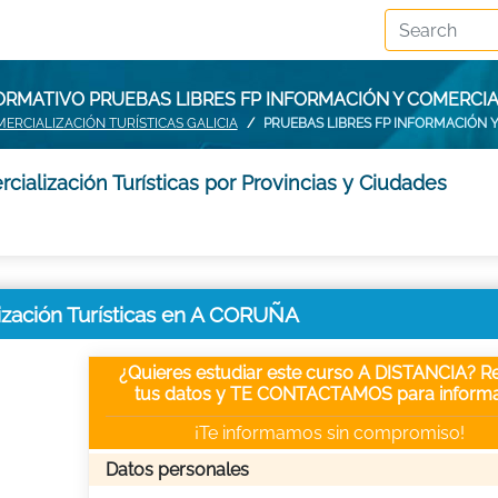
ORMATIVO PRUEBAS LIBRES FP INFORMACIÓN Y COMERCIA
ERCIALIZACIÓN TURÍSTICAS GALICIA
PRUEBAS LIBRES FP INFORMACIÓN 
ialización Turísticas por Provincias y Ciudades
ización Turísticas en A CORUÑA
¿Quieres estudiar este curso A DISTANCIA? Re
tus datos y TE CONTACTAMOS para informa
¡Te informamos sin compromiso!
Datos personales