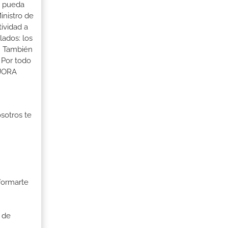
a pueda
inistro de
tividad a
lados: los
s. También
 Por todo
EJORA
osotros te
formarte
 de