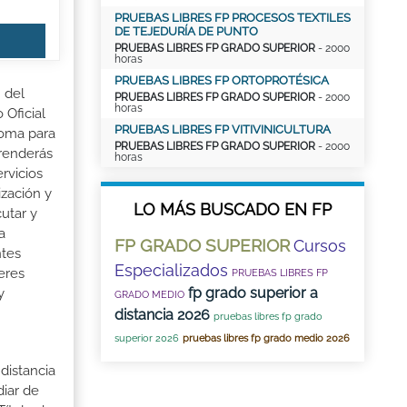
PRUEBAS LIBRES FP PROCESOS TEXTILES
DE TEJEDURÍA DE PUNTO
PRUEBAS LIBRES FP GRADO SUPERIOR
- 2000
horas
PRUEBAS LIBRES FP ORTOPROTÉSICA
 del
PRUEBAS LIBRES FP GRADO SUPERIOR
- 2000
horas
 Oficial
PRUEBAS LIBRES FP VITIVINICULTURA
noma para
PRUEBAS LIBRES FP GRADO SUPERIOR
- 2000
prenderás
horas
rvicios
ización y
LO MÁS BUSCADO EN FP
cutar y
a
FP GRADO SUPERIOR
Cursos
ntes
Especializados
eres
PRUEBAS LIBRES FP
fp grado superior a
y
GRADO MEDIO
distancia 2026
pruebas libres fp grado
superior 2026
pruebas libres fp grado medio 2026
distancia
iar de