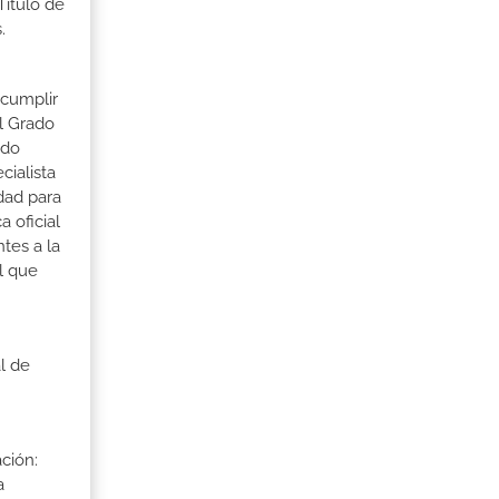
Título de
.
 cumplir
l Grado
ado
cialista
dad para
 oficial
tes a la
l que
l de
ción:
a