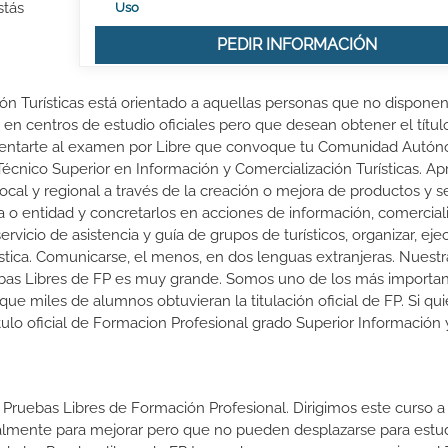
stás
Uso
PEDIR INFORMACIÓN
ón Turísticas está orientado a aquellas personas que no disponen
 en centros de estudio oficiales pero que desean obtener el título
esentarte al examen por Libre que convoque tu Comunidad Autó
 Técnico Superior en Información y Comercialización Turísticas. A
cal y regional a través de la creación o mejora de productos y se
sa o entidad y concretarlos en acciones de información, comercial
ervicio de asistencia y guía de grupos de turísticos, organizar, eje
stica. Comunicarse, el menos, en dos lenguas extranjeras. Nuestr
ebas Libres de FP es muy grande. Somos uno de los más importa
 miles de alumnos obtuvieran la titulación oficial de FP. Si qui
ítulo oficial de Formacion Profesional grado Superior Información 
 Pruebas Libres de Formación Profesional. Dirigimos este curso a 
almente para mejorar pero que no pueden desplazarse para estud