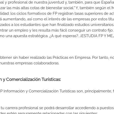
nal y profesional de nuestra juventud y, también, para que Españ
r las más altas cotas de bienestar social." Y, también según el M
dad: los ciclos formativos de FP registran tasas superiores de ac
 aumentando, así como el interés de las empresas por estos titu
izados a los estudiantes que han finalizado estudios universitario
ar un empleo y les resulta más fácil conseguir un contrato fijo.
como una apuesta estratégica. ¿A qué esperas?...¡ESTUDIA FP Y M
btener sin haber realizado las Prácticas en Empresa. Por tanto, n
n nuestras empresas colaboradoras.
n y Comercialización Turísticas:
 Información y Comercialización Turísticas son, principalmente, 
tu carrera profesional se podrá desarrollar accediendo a puestos
ades estén seguramente relacionadas con las siguientes: