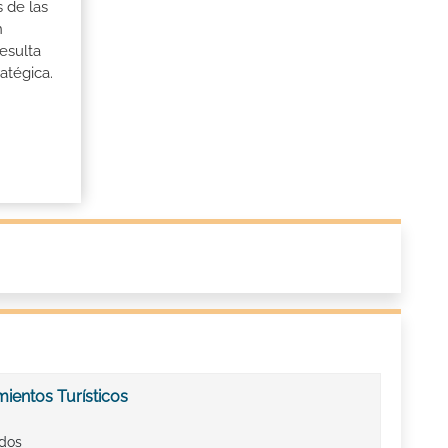
 de las
n
esulta
ratégica.
ientos Turísticos
ados