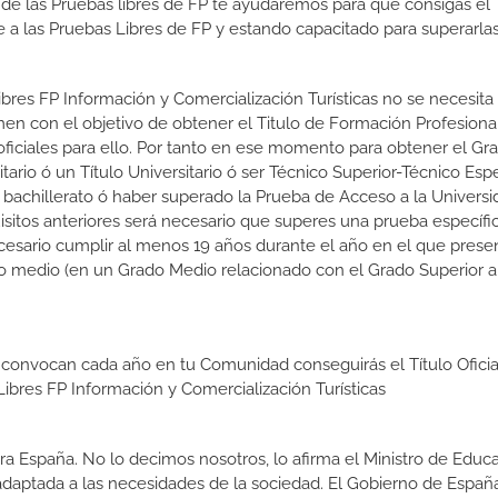
 de las Pruebas libres de FP te ayudaremos para que consigas el 
a las Pruebas Libres de FP y estando capacitado para superarlas
ibres FP Información y Comercialización Turísticas no se necesita
en con el objetivo de obtener el Titulo de Formación Profesiona
 oficiales para ello. Por tanto en ese momento para obtener el Gr
tario ó un Título Universitario ó ser Técnico Superior-Técnico Espe
e bachillerato ó haber superado la Prueba de Acceso a la Universi
itos anteriores será necesario que superes una prueba específica
sario cumplir al menos 19 años durante el año en el que presen
ico medio (en un Grado Medio relacionado con el Grado Superior a
 convocan cada año en tu Comunidad conseguirás el Título Oficia
ibres FP Información y Comercialización Turísticas
a España. No lo decimos nosotros, lo afirma el Ministro de Educa
 adaptada a las necesidades de la sociedad. El Gobierno de Españ