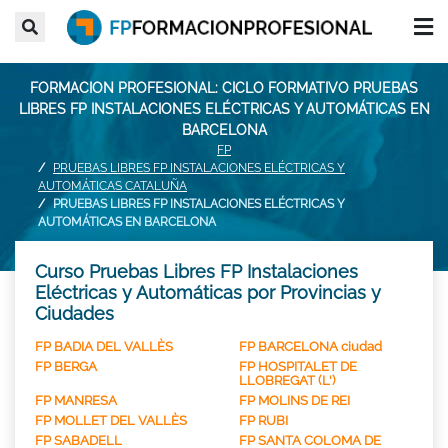
FORMACION PROFESIONAL: CICLO FORMATIVO PRUEBAS
LIBRES FP INSTALACIONES ELÉCTRICAS Y AUTOMÁTICAS EN
BARCELONA
FP
PRUEBAS LIBRES FP INSTALACIONES ELÉCTRICAS Y
AUTOMÁTICAS CATALUÑA
PRUEBAS LIBRES FP INSTALACIONES ELÉCTRICAS Y
AUTOMÁTICAS EN BARCELONA
Curso Pruebas Libres FP Instalaciones
Eléctricas y Automáticas por Provincias y
Ciudades
FP BADIA DEL VALLÈS
FP BARCELONA ciudad
FP BERGA
FP HOSPITALET DE
LLOBREGAT (L')
FP MANRESA
FP MOLINS DE REI
FP MOLLET DEL VALLÈS
FP RUBI
FP SABADELL
FP SANTA COLOMA DE