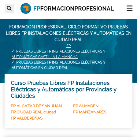
FORMACION PROFESIONAL: CICLO FORMATIVO PRUEBAS
LIBRES FP INSTALACIONES ELÉCTRICAS Y AUTOMÁTICAS EN
CIUDAD REAL
FP
PRUEBAS LIBRES FP INSTALACIONES ELÉCTRICAS Y
AUTOMÁTICAS CASTILLA LA MANCHA
PRUEBAS LIBRES FP INSTALACIONES ELÉCTRICAS Y
AUTOMÁTICAS EN CIUDAD REAL
Curso Pruebas Libres FP Instalaciones
Eléctricas y Automáticas por Provincias y
Ciudades
FP ALCAZAR DE SAN JUAN
FP ALMADEN
FP CIUDAD REAL ciudad
FP MANZANARES
FP VALDEPEÑAS