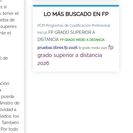
l
s sí
: tener el
LO MÁS BUSCADO EN FP
rueba de
PCPI Programas de Cualificación Profesional
 superes
FP GRADO SUPERIOR A
nte el
Inicial
DISTANCIA
FP GRADO MEDIO A DISTANCIA
fp
pruebas libres fp 2026
fp grado medio 2026
grado superior a distancia
l de
2026
ción:
a
a pueda
inistro de
tividad a
lados: los
s. También
 Por todo