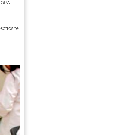
EJORA
osotros te