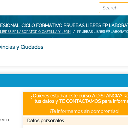
SIONAL: CICLO FORMATIVO PRUEBAS LIBRES FP LABORA
LIBRES FP LABORATORIO CASTILLA Y LEÓN
PRUEBAS LIBRES FP LABORAT
vincias y Ciudades
¿Quieres estudiar este curso A DISTANCIA? Re
tus datos y TE CONTACTAMOS para informa
¡Te informamos sin compromiso!
Medio
Datos personales