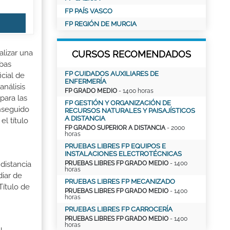
FP PAÍS VASCO
FP REGIÓN DE MURCIA
alizar una
CURSOS RECOMENDADOS
ebas
FP CUIDADOS AUXILIARES DE
cial de
ENFERMERÍA
análisis
FP GRADO MEDIO
- 1400 horas
para las
FP GESTIÓN Y ORGANIZACIÓN DE
nseguido
RECURSOS NATURALES Y PAISAJÍSTICOS
A DISTANCIA
el título
FP GRADO SUPERIOR A DISTANCIA
- 2000
horas
PRUEBAS LIBRES FP EQUIPOS E
INSTALACIONES ELECTROTÉCNICAS
PRUEBAS LIBRES FP GRADO MEDIO
- 1400
distancia
horas
iar de
PRUEBAS LIBRES FP MECANIZADO
Título de
PRUEBAS LIBRES FP GRADO MEDIO
- 1400
horas
PRUEBAS LIBRES FP CARROCERÍA
PRUEBAS LIBRES FP GRADO MEDIO
- 1400
horas