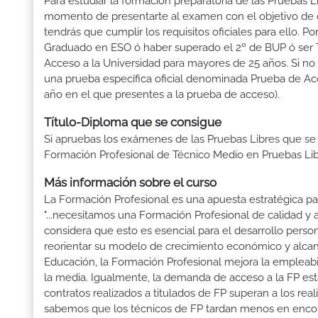
Para estudiar la formación preparatoria de las Pruebas L
momento de presentarte al examen con el objetivo de o
tendrás que cumplir los requisitos oficiales para ello.
Graduado en ESO ó haber superado el 2º de BUP ó ser Téc
Acceso a la Universidad para mayores de 25 años. Si no
una prueba específica oficial denominada Prueba de Ac
año en el que presentes a la prueba de acceso).
Título-Diploma que se consigue
Si apruebas los exámenes de las Pruebas Libres que se
Formación Profesional de Técnico Medio en Pruebas Lib
Más información sobre el curso
La Formación Profesional es una apuesta estratégica par
"...necesitamos una Formación Profesional de calidad y
considera que esto es esencial para el desarrollo perso
reorientar su modelo de crecimiento económico y alcanza
Educación, la Formación Profesional mejora la empleabili
la media. Igualmente, la demanda de acceso a la FP está
contratos realizados a titulados de FP superan a los real
sabemos que los técnicos de FP tardan menos en encontr