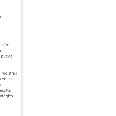
a
ción:
a
a pueda
 registran
 de las
n
esulta
atégica.