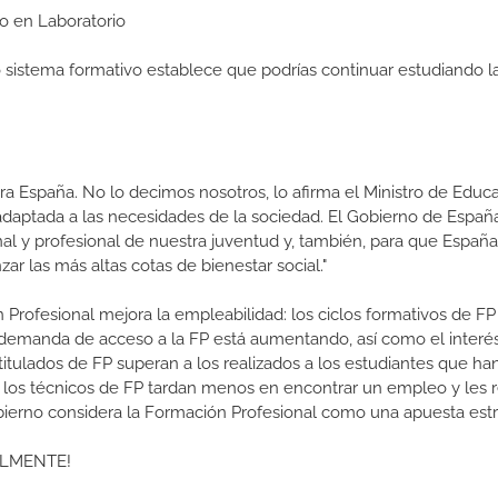
io en Laboratorio
ro sistema formativo establece que podrías continuar estudiando l
a España. No lo decimos nosotros, lo afirma el Ministro de Educa
 adaptada a las necesidades de la sociedad. El Gobierno de Españ
nal y profesional de nuestra juventud y, también, para que Españ
r las más altas cotas de bienestar social."
 Profesional mejora la empleabilidad: los ciclos formativos de FP
a demanda de acceso a la FP está aumentando, así como el interés
 titulados de FP superan a los realizados a los estudiantes que ha
e los técnicos de FP tardan menos en encontrar un empleo y les r
Gobierno considera la Formación Profesional como una apuesta estr
ALMENTE!