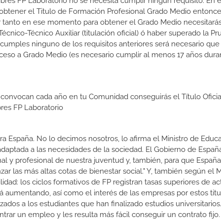
ibres FP Laboratorio no se necesita cumplir ningún requisito. En e
btener el Titulo de Formación Profesional Grado Medio entonce
 Por tanto en ese momento para obtener el Grado Medio necesitarás
nico-Técnico Auxiliar (titulación oficial) ó haber superado la P
 cumples ninguno de los requisitos anteriores será necesario que
ceso a Grado Medio (es necesario cumplir al menos 17 años dura
 convocan cada año en tu Comunidad conseguirás el Título Oficia
res FP Laboratorio
a España. No lo decimos nosotros, lo afirma el Ministro de Educa
 adaptada a las necesidades de la sociedad. El Gobierno de Españ
nal y profesional de nuestra juventud y, también, para que Españ
r las más altas cotas de bienestar social." Y, también según el M
dad: los ciclos formativos de FP registran tasas superiores de ac
 aumentando, así como el interés de las empresas por estos titu
izados a los estudiantes que han finalizado estudios universitario
ar un empleo y les resulta más fácil conseguir un contrato fijo.