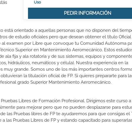
stás
Uso
PEDIR INFORMACIÓN
o está orientado a aquellas personas que no disponen del tiemp
ros de estudio oficiales pero que desean obtener el título Oficial
rte al examen por Libre que convoque tu Comunidad Autónoma p
e Técnico Superior en Mantenimiento Aeromecánico. Estos estudio
e ala fija y ala rotatoria y de sus sistemas, equipos y component
s, hidráulicos, neumáticos y célula). Nuestra experiencia en la
 es muy grande. Somos uno de los más importantes centros forma
vieran la titulación oficial de FP. Si quieres prepararte para l
Profesional grado Superior Mantenimiento Aeromecánico.
 Pruebas Libres de Formación Profesional. Dirigimos este curso a 
almente para mejorar pero que no pueden desplazarse para estud
 de las Pruebas libres de FP te ayudaremos para que consigas el 
a las Pruebas Libres de FP y estando capacitado para superarlas