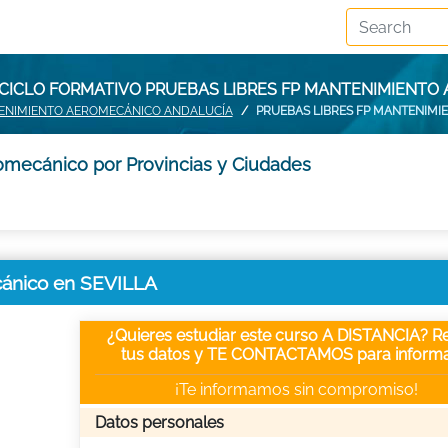
CICLO FORMATIVO PRUEBAS LIBRES FP MANTENIMIENTO
TENIMIENTO AEROMECÁNICO ANDALUCÍA
PRUEBAS LIBRES FP MANTENIMI
omecánico por Provincias y Ciudades
cánico en SEVILLA
¿Quieres estudiar este curso A DISTANCIA? Re
tus datos y TE CONTACTAMOS para informa
¡Te informamos sin compromiso!
Datos personales