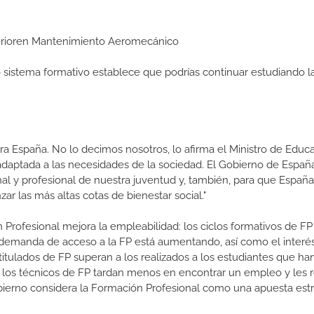
uperioren Mantenimiento Aeromecánico
ro sistema formativo establece que podrías continuar estudiando l
a España. No lo decimos nosotros, lo afirma el Ministro de Educa
 adaptada a las necesidades de la sociedad. El Gobierno de Españ
nal y profesional de nuestra juventud y, también, para que Españ
r las más altas cotas de bienestar social."
 Profesional mejora la empleabilidad: los ciclos formativos de FP
a demanda de acceso a la FP está aumentando, así como el interés
 titulados de FP superan a los realizados a los estudiantes que ha
e los técnicos de FP tardan menos en encontrar un empleo y les r
Gobierno considera la Formación Profesional como una apuesta estr