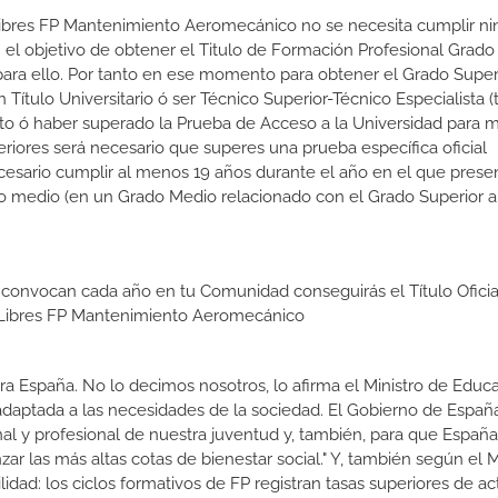
s Libres FP Mantenimiento Aeromecánico no se necesita cumplir n
el objetivo de obtener el Titulo de Formación Profesional Grado
s para ello. Por tanto en ese momento para obtener el Grado Super
 Título Universitario ó ser Técnico Superior-Técnico Especialista (t
rato ó haber superado la Prueba de Acceso a la Universidad para 
eriores será necesario que superes una prueba específica oficial
sario cumplir al menos 19 años durante el año en el que presen
ico medio (en un Grado Medio relacionado con el Grado Superior a
 convocan cada año en tu Comunidad conseguirás el Título Oficia
 Libres FP Mantenimiento Aeromecánico
a España. No lo decimos nosotros, lo afirma el Ministro de Educa
 adaptada a las necesidades de la sociedad. El Gobierno de Españ
nal y profesional de nuestra juventud y, también, para que Españ
r las más altas cotas de bienestar social." Y, también según el M
dad: los ciclos formativos de FP registran tasas superiores de ac