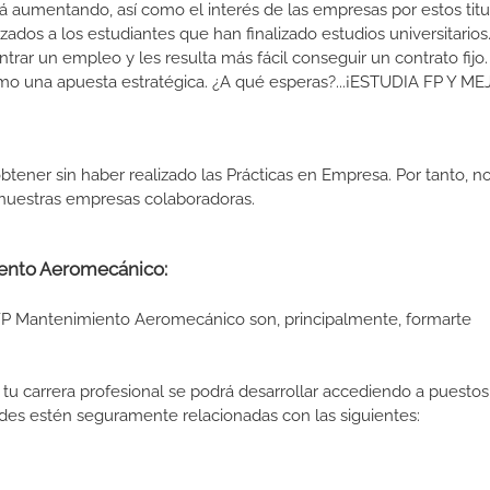
 aumentando, así como el interés de las empresas por estos titu
izados a los estudiantes que han finalizado estudios universitario
ar un empleo y les resulta más fácil conseguir un contrato fijo.
como una apuesta estratégica. ¿A qué esperas?...¡ESTUDIA FP Y M
btener sin haber realizado las Prácticas en Empresa. Por tanto, n
n nuestras empresas colaboradoras.
iento Aeromecánico:
 FP Mantenimiento Aeromecánico son, principalmente, formarte
tu carrera profesional se podrá desarrollar accediendo a puestos
des estén seguramente relacionadas con las siguientes: