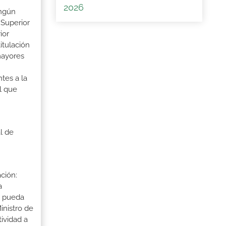
2026
ingún
 Superior
ior
itulación
mayores
tes a la
l que
l de
ción:
a
a pueda
inistro de
tividad a