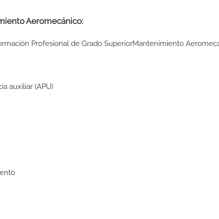
imiento Aeromecánico:
o Formación Profesional de Grado SuperiorMantenimiento Aeromec
a auxiliar (APU)
iento