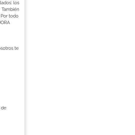
lados: los
s. También
 Por todo
EJORA
osotros te
 de