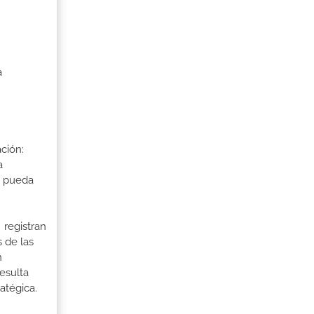
a
ción:
a
a pueda
 registran
 de las
n
esulta
atégica.