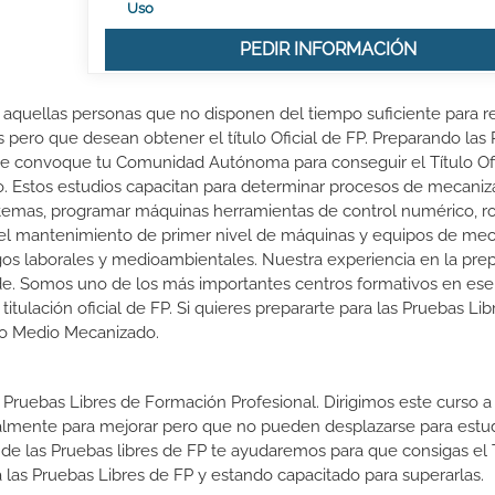
Uso
PEDIR INFORMACIÓN
 aquellas personas que no disponen del tiempo suficiente para re
s pero que desean obtener el título Oficial de FP. Preparando las
ue convoque tu Comunidad Autónoma para conseguir el Título Ofi
. Estos estudios capacitan para determinar procesos de mecaniz
sistemas, programar máquinas herramientas de control numérico, r
 el mantenimiento de primer nivel de máquinas y equipos de mec
sgos laborales y medioambientales. Nuestra experiencia en la pre
de. Somos uno de los más importantes centros formativos en es
ulación oficial de FP. Si quieres prepararte para las Pruebas Lib
ado Medio Mecanizado.
 Pruebas Libres de Formación Profesional. Dirigimos este curso a 
almente para mejorar pero que no pueden desplazarse para estud
 de las Pruebas libres de FP te ayudaremos para que consigas el 
las Pruebas Libres de FP y estando capacitado para superarlas.