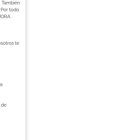
s. También
 Por todo
EJORA
osotros te
ra
 de