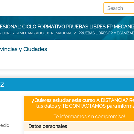
SIONAL: CICLO FORMATIVO PRUEBAS LIBRES FP MECAN
 LIBRES FP MECANIZADO EXTREMADURA
PRUEBAS LIBRES FP MECANIZA
vincias y Ciudades
OZ
¿Quieres estudiar este curso A DISTANCIA? Re
tus datos y TE CONTACTAMOS para informa
¡Te informamos sin compromiso!
Medio
Datos personales