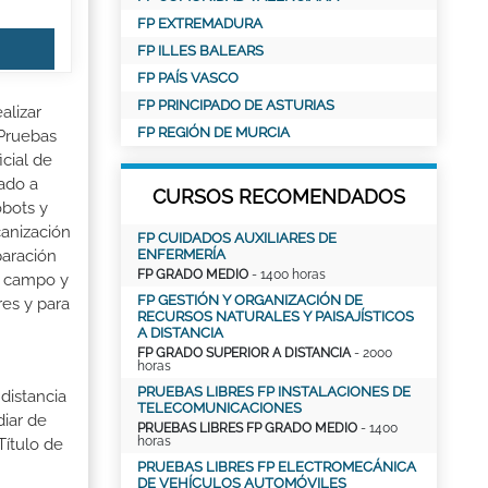
FP EXTREMADURA
FP ILLES BALEARS
FP PAÍS VASCO
FP PRINCIPADO DE ASTURIAS
alizar
FP REGIÓN DE MURCIA
 Pruebas
cial de
ado a
CURSOS RECOMENDADOS
obots y
anización
FP CUIDADOS AUXILIARES DE
ENFERMERÍA
paración
FP GRADO MEDIO
- 1400 horas
e campo y
FP GESTIÓN Y ORGANIZACIÓN DE
res y para
RECURSOS NATURALES Y PAISAJÍSTICOS
A DISTANCIA
FP GRADO SUPERIOR A DISTANCIA
- 2000
horas
PRUEBAS LIBRES FP INSTALACIONES DE
distancia
TELECOMUNICACIONES
iar de
PRUEBAS LIBRES FP GRADO MEDIO
- 1400
horas
Título de
PRUEBAS LIBRES FP ELECTROMECÁNICA
DE VEHÍCULOS AUTOMÓVILES