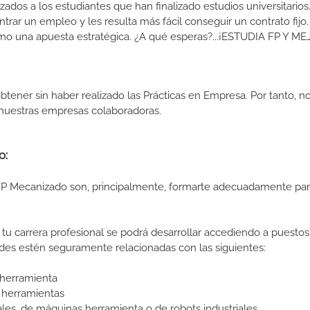
izados a los estudiantes que han finalizado estudios universitario
ar un empleo y les resulta más fácil conseguir un contrato fijo.
como una apuesta estratégica. ¿A qué esperas?...¡ESTUDIA FP Y M
btener sin haber realizado las Prácticas en Empresa. Por tanto, n
n nuestras empresas colaboradoras.
o:
 FP Mecanizado son, principalmente, formarte adecuadamente pa
tu carrera profesional se podrá desarrollar accediendo a puestos
des estén seguramente relacionadas con las siguientes:
 herramienta
e herramientas
es, de máquinas herramienta o de robots industriales