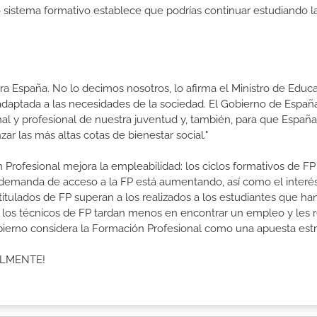
ro sistema formativo establece que podrías continuar estudiando l
a España. No lo decimos nosotros, lo afirma el Ministro de Educa
 adaptada a las necesidades de la sociedad. El Gobierno de Españ
nal y profesional de nuestra juventud y, también, para que Españ
r las más altas cotas de bienestar social."
 Profesional mejora la empleabilidad: los ciclos formativos de FP
a demanda de acceso a la FP está aumentando, así como el interés
 titulados de FP superan a los realizados a los estudiantes que ha
e los técnicos de FP tardan menos en encontrar un empleo y les r
Gobierno considera la Formación Profesional como una apuesta estr
ALMENTE!