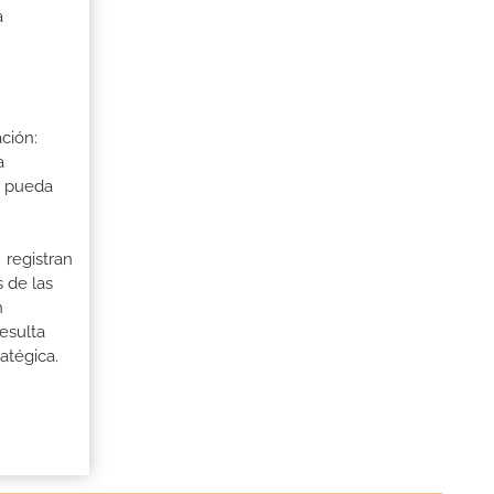
a
ción:
a
a pueda
 registran
 de las
n
esulta
atégica.