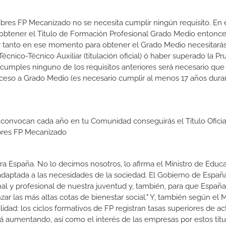
Libres FP Mecanizado no se necesita cumplir ningún requisito. En 
btener el Titulo de Formación Profesional Grado Medio entonce
 Por tanto en ese momento para obtener el Grado Medio necesitarás
nico-Técnico Auxiliar (titulación oficial) ó haber superado la P
 cumples ninguno de los requisitos anteriores será necesario que
ceso a Grado Medio (es necesario cumplir al menos 17 años dura
 convocan cada año en tu Comunidad conseguirás el Título Oficia
bres FP Mecanizado
a España. No lo decimos nosotros, lo afirma el Ministro de Educa
 adaptada a las necesidades de la sociedad. El Gobierno de Españ
nal y profesional de nuestra juventud y, también, para que Españ
r las más altas cotas de bienestar social." Y, también según el M
dad: los ciclos formativos de FP registran tasas superiores de ac
 aumentando, así como el interés de las empresas por estos titu