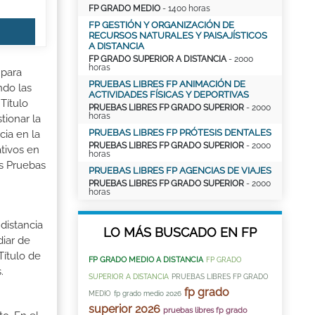
FP GRADO MEDIO
- 1400 horas
FP GESTIÓN Y ORGANIZACIÓN DE
RECURSOS NATURALES Y PAISAJÍSTICOS
A DISTANCIA
FP GRADO SUPERIOR A DISTANCIA
- 2000
horas
 para
PRUEBAS LIBRES FP ANIMACIÓN DE
ndo las
ACTIVIDADES FÍSICAS Y DEPORTIVAS
Título
PRUEBAS LIBRES FP GRADO SUPERIOR
- 2000
horas
tionar la
PRUEBAS LIBRES FP PRÓTESIS DENTALES
cia en la
PRUEBAS LIBRES FP GRADO SUPERIOR
- 2000
tivos en
horas
as Pruebas
PRUEBAS LIBRES FP AGENCIAS DE VIAJES
PRUEBAS LIBRES FP GRADO SUPERIOR
- 2000
horas
distancia
LO MÁS BUSCADO EN FP
iar de
Título de
FP GRADO MEDIO A DISTANCIA
FP GRADO
.
SUPERIOR A DISTANCIA
PRUEBAS LIBRES FP GRADO
fp grado
MEDIO
fp grado medio 2026
superior 2026
pruebas libres fp grado