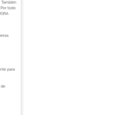
s. También
 Por todo
EJORA
presa
nte para
 de