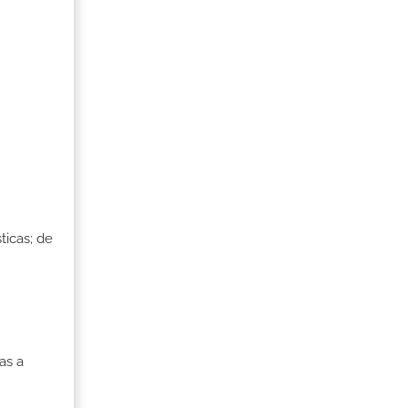
ticas; de
as a