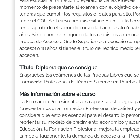
Para estudiar la formación preparatoria de las Pruebas L
momento de presentarte al examen con el objetivo de o
tendrás que cumplir los requisitos oficiales para ello.
tener el COU ó el curso preuniversitario ó un Título Univer
tener aprobado el segundo curso de bachillerato ó hab
años. Si no cumples ninguno de los requisitos anterior
Prueba de Acceso a Grado Superior (es necesario cumpli
acceso) ó 18 años si tienes el título de Técnico medio 
acceder).
Título-Diploma que se consigue
Si apruebas los exámenes de las Pruebas Libres que se
Formación Profesional de Técnico Superior en Pruebas L
Más información sobre el curso
La Formación Profesional es una apuesta estratégica par
"...necesitamos una Formación Profesional de calidad y
considera que esto es esencial para el desarrollo perso
reorientar su modelo de crecimiento económico y alcanza
Educación, la Formación Profesional mejora la empleabili
la media. Igualmente, la demanda de acceso a la FP está