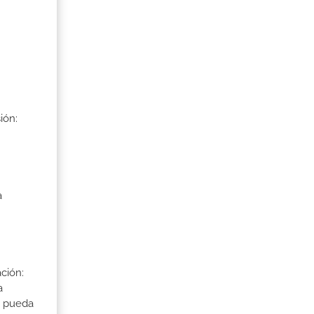
ión:
a
ción:
a
a pueda