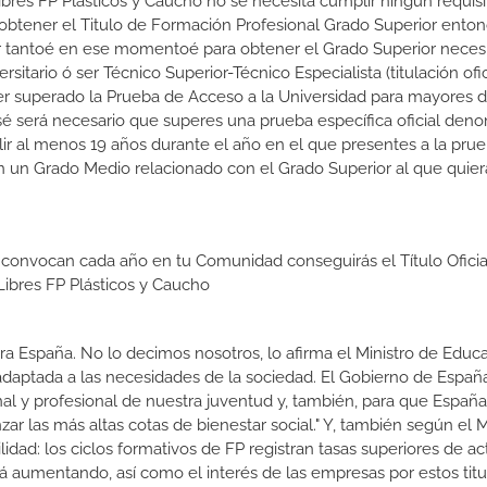
ibres FP Plásticos y Caucho no se necesita cumplir ningún requisi
btener el Titulo de Formación Profesional Grado Superior enton
 Por tantoé en ese momentoé para obtener el Grado Superior necesi
sitario ó ser Técnico Superior-Técnico Especialista (titulación ofic
er superado la Prueba de Acceso a la Universidad para mayores 
esé será necesario que superes una prueba específica oficial den
r al menos 19 años durante el año en el que presentes a la pru
(en un Grado Medio relacionado con el Grado Superior al que quier
 convocan cada año en tu Comunidad conseguirás el Título Oficia
ibres FP Plásticos y Caucho
a España. No lo decimos nosotros, lo afirma el Ministro de Educa
 adaptada a las necesidades de la sociedad. El Gobierno de Españ
nal y profesional de nuestra juventud y, también, para que Españ
r las más altas cotas de bienestar social." Y, también según el M
dad: los ciclos formativos de FP registran tasas superiores de ac
 aumentando, así como el interés de las empresas por estos titu