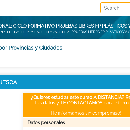
NAL: CICLO FORMATIVO PRUEBAS LIBRES FP PLÁSTICOS
BRES FP PLÁSTICOS Y CAUCHO ARAGÓN
PRUEBAS LIBRES FP PLÁSTICOS Y
por Provincias y Ciudades
 HUESCA
¿Quieres estudiar este curso A DISTANCIA? Re
tus datos y TE CONTACTAMOS para informa
¡Te informamos sin compromiso!
Datos personales