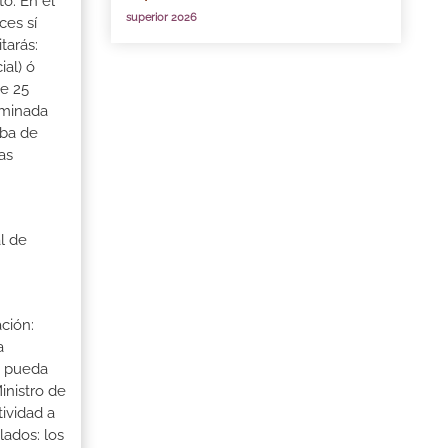
to. En el
superior 2026
ces sí
tarás:
ial) ó
de 25
ominada
eba de
as
l de
ción:
a
a pueda
inistro de
tividad a
lados: los