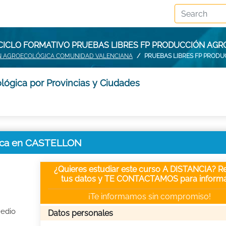
CICLO FORMATIVO PRUEBAS LIBRES FP PRODUCCIÓN AG
ÓN AGROECOLÓGICA COMUNIDAD VALENCIANA
PRUEBAS LIBRES FP PROD
lógica por Provincias y Ciudades
gica en CASTELLON
¿Quieres estudiar este curso A DISTANCIA? Re
tus datos y TE CONTACTAMOS para informa
¡Te informamos sin compromiso!
Medio
Datos personales