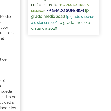
Profesional Inicial
FP GRADO SUPERIOR A
fp
FP GRADO SUPERIOR
n
DISTANCIA
grado medio 2026
o Medio
fp grado superior
o
fp grado medio a
a distancia 2026
haber
distancia 2026
res será
 al
l de
ción:
a
a pueda
inistro de
tividad a
lados: los