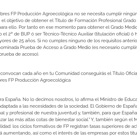
 Libres FP Producción Agroecológica no se necesita cumplir ningú
el objetivo de obtener el Titulo de Formación Profesional Grad
s para ello. Por tanto en ese momento para obtener el Grado Medi
l 2º de BUP ó ser Técnico-Técnico Auxiliar (titulación oficial) ó 
ores de 25 años. Si no cumples ninguno de los requisitos anterio
enominada Prueba de Acceso a Grado Medio (es necesario cumplir
prueba de acceso).
 convocan cada año en tu Comunidad conseguirás el Título Oficia
bres FP Producción Agroecológica
a España. No lo decimos nosotros, lo afirma el Ministro de Educa
 adaptada a las necesidades de la sociedad. El Gobierno de Españ
nal y profesional de nuestra juventud y, también, para que Españ
r las más altas cotas de bienestar social." Y, también según el M
dad: los ciclos formativos de FP registran tasas superiores de ac
 aumentando, así como el interés de las empresas por estos titu