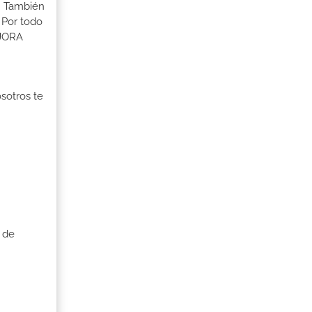
s. También
 Por todo
EJORA
osotros te
 de