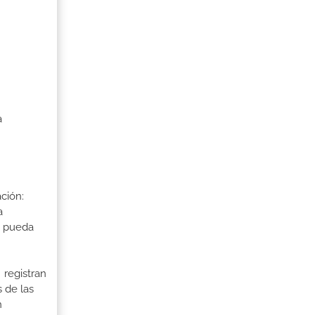
a
ción:
a
a pueda
 registran
 de las
n