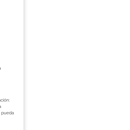
a
ción:
a
a pueda