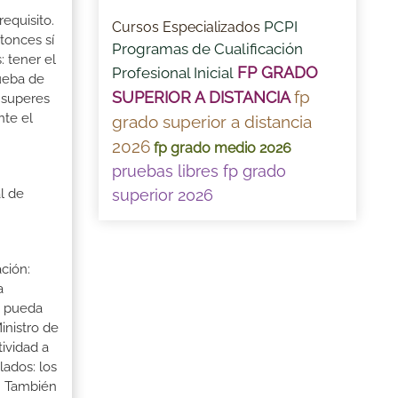
equisito.
PCPI
Cursos Especializados
tonces sí
Programas de Cualificación
: tener el
FP GRADO
Profesional Inicial
rueba de
fp
SUPERIOR A DISTANCIA
 superes
nte el
grado superior a distancia
2026
fp grado medio 2026
pruebas libres fp grado
superior 2026
l de
ción:
a
a pueda
inistro de
tividad a
lados: los
s. También