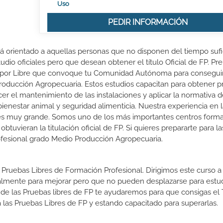
Uso
PEDIR INFORMACIÓN
á orientado a aquellas personas que no disponen del tiempo sufi
udio oficiales pero que desean obtener el título Oficial de FP. P
n por Libre que convoque tu Comunidad Autónoma para conseguir 
roducción Agropecuaria. Estos estudios capacitan para obtener 
acer el mantenimiento de las instalaciones y aplicar la normativa 
bienestar animal y seguridad alimenticia. Nuestra experiencia en 
 es muy grande. Somos uno de los más importantes centros forma
vieran la titulación oficial de FP. Si quieres prepararte para l
Profesional grado Medio Producción Agropecuaria.
 Pruebas Libres de Formación Profesional. Dirigimos este curso a 
almente para mejorar pero que no pueden desplazarse para estud
 de las Pruebas libres de FP te ayudaremos para que consigas el 
las Pruebas Libres de FP y estando capacitado para superarlas.