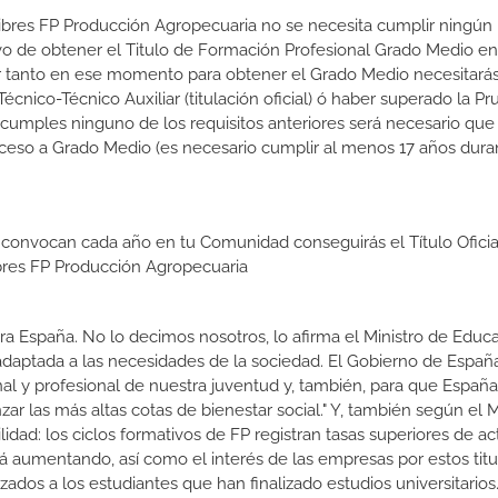
Libres FP Producción Agropecuaria no se necesita cumplir ningún r
o de obtener el Titulo de Formación Profesional Grado Medio en
 Por tanto en ese momento para obtener el Grado Medio necesitarás
nico-Técnico Auxiliar (titulación oficial) ó haber superado la P
 cumples ninguno de los requisitos anteriores será necesario que
ceso a Grado Medio (es necesario cumplir al menos 17 años dura
 convocan cada año en tu Comunidad conseguirás el Título Oficia
bres FP Producción Agropecuaria
a España. No lo decimos nosotros, lo afirma el Ministro de Educa
 adaptada a las necesidades de la sociedad. El Gobierno de Españ
nal y profesional de nuestra juventud y, también, para que Españ
r las más altas cotas de bienestar social." Y, también según el M
dad: los ciclos formativos de FP registran tasas superiores de ac
 aumentando, así como el interés de las empresas por estos titu
izados a los estudiantes que han finalizado estudios universitario