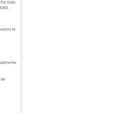
 Por todo
EJORA
osotros te
uadamente
 de