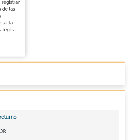
 registran
 de las
n
esulta
atégica.
octurno
IOR