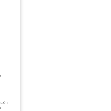
a
ción:
a