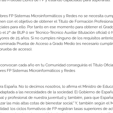
las Pruebas Libres de FP y estando capacitado para superarlas.
Libres FP Sistemas Microinformáticos y Redes no se necesita cump
en con el objetivo de obtener el Titulo de Formación Profesiona
iciales para ello. Por tanto en ese momento para obtener el Gra
l 2º de BUP ó ser Técnico-Técnico Auxiliar (titulación oficial) ó 
ores de 25 años. Si no cumples ninguno de los requisitos anterio
enominada Prueba de Acceso a Grado Medio (es necesario cumplir
prueba de acceso).
 convocan cada año en tu Comunidad conseguirás el Título Oficia
res FP Sistemas Microinformáticos y Redes
a España. No lo decimos nosotros, lo afirma el Ministro de Educa
 adaptada a las necesidades de la sociedad. El Gobierno de Españ
nal y profesional de nuestra juventud y, también, para que Españ
r las más altas cotas de bienestar social." Y, también según el M
dad: los ciclos formativos de FP registran tasas superiores de ac