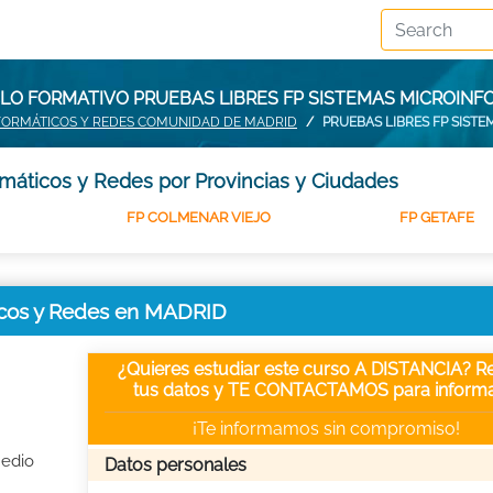
LO FORMATIVO PRUEBAS LIBRES FP SISTEMAS MICROINF
NFORMÁTICOS Y REDES COMUNIDAD DE MADRID
PRUEBAS LIBRES FP SIST
máticos y Redes por Provincias y Ciudades
FP COLMENAR VIEJO
FP GETAFE
icos y Redes en MADRID
¿Quieres estudiar este curso A DISTANCIA? Re
tus datos y TE CONTACTAMOS para informa
¡Te informamos sin compromiso!
Medio
Datos personales