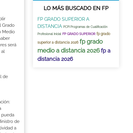
LO MÁS BUSCADO EN FP
lir
FP GRADO SUPERIOR A
l Grado
DISTANCIA
PCPI Programas de Cualificación
do Medio
fp grado
FP GRADO SUPERIOR
Profesional Inicial
haber
fp grado
superior a distancia 2026
res será
medio a distancia 2026
fp a
 al
distancia 2026
l de
ción:
a
a pueda
inistro de
tividad a