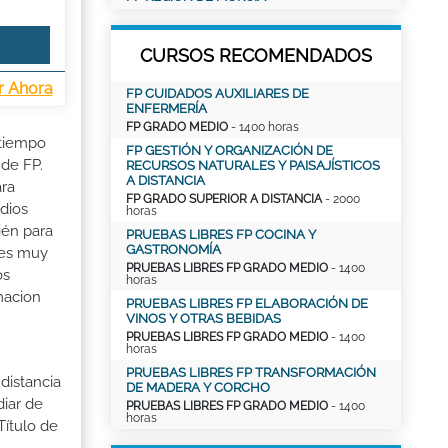
CURSOS RECOMENDADOS
r Ahora
FP CUIDADOS AUXILIARES DE
ENFERMERÍA
FP GRADO MEDIO
- 1400 horas
 tiempo
FP GESTIÓN Y ORGANIZACIÓN DE
 de FP.
RECURSOS NATURALES Y PAISAJÍSTICOS
A DISTANCIA
ara
FP GRADO SUPERIOR A DISTANCIA
- 2000
dios
horas
ién para
PRUEBAS LIBRES FP COCINA Y
GASTRONOMÍA
 es muy
PRUEBAS LIBRES FP GRADO MEDIO
- 1400
os
horas
rmacion
PRUEBAS LIBRES FP ELABORACIÓN DE
VINOS Y OTRAS BEBIDAS
PRUEBAS LIBRES FP GRADO MEDIO
- 1400
horas
PRUEBAS LIBRES FP TRANSFORMACIÓN
distancia
DE MADERA Y CORCHO
iar de
PRUEBAS LIBRES FP GRADO MEDIO
- 1400
horas
Título de