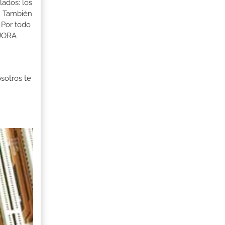
lados: los
s. También
 Por todo
EJORA
osotros te