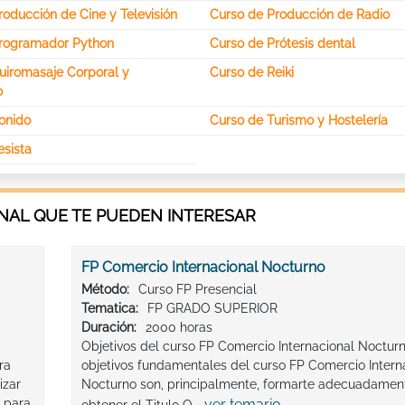
oducción de Cine y Televisión
Curso de Producción de Radio
rogramador Python
Curso de Prótesis dental
uiromasaje Corporal y
Curso de Reiki
o
onido
Curso de Turismo y Hostelería
esista
AL QUE TE PUEDEN INTERESAR
FP Comercio Internacional Nocturno
Método:
Curso FP Presencial
Tematica:
FP GRADO SUPERIOR
Duración:
2000 horas
Objetivos del curso FP Comercio Internacional Nocturn
ra
objetivos fundamentales del curso FP Comercio Intern
izar
Nocturno son, principalmente, formarte adecuadamen
 para
ver temario