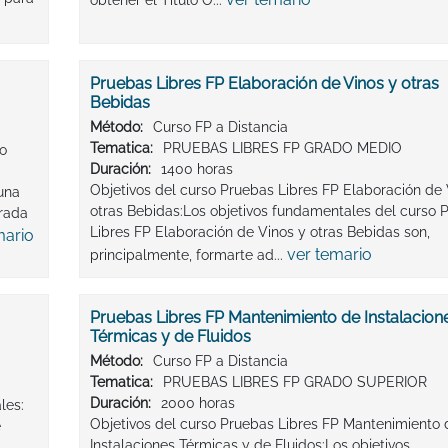
obtener el Titulo O...
Pruebas Libres FP Elaboración de Vinos y otras
Bebidas
Método:
Curso FP a Distancia
Tematica:
PRUEBAS LIBRES FP GRADO MEDIO
co
Duración:
1400 horas
Objetivos del curso Pruebas Libres FP Elaboración de 
 una
otras Bebidas:Los objetivos fundamentales del curso 
trada
Libres FP Elaboración de Vinos y otras Bebidas son,
mario
ver temario
principalmente, formarte ad...
Pruebas Libres FP Mantenimiento de Instalacion
Térmicas y de Fluidos
Método:
Curso FP a Distancia
Tematica:
PRUEBAS LIBRES FP GRADO SUPERIOR
Duración:
2000 horas
les:
Objetivos del curso Pruebas Libres FP Mantenimiento 
e
Instalaciones Térmicas y de Fluidos:Los objetivos