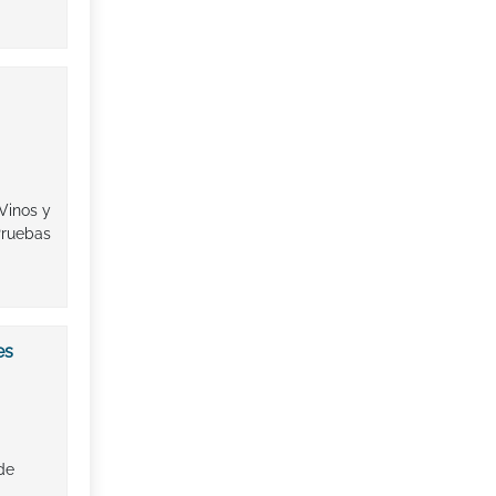
Vinos y
Pruebas
es
de