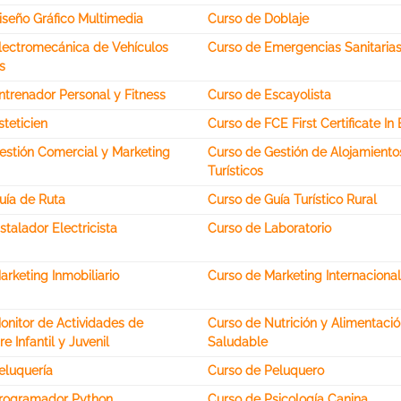
iseño Gráfico Multimedia
Curso de Doblaje
lectromecánica de Vehículos
Curso de Emergencias Sanitaria
s
ntrenador Personal y Fitness
Curso de Escayolista
teticien
Curso de FCE First Certificate In 
estión Comercial y Marketing
Curso de Gestión de Alojamiento
Turísticos
uía de Ruta
Curso de Guía Turístico Rural
stalador Electricista
Curso de Laboratorio
rketing Inmobiliario
Curso de Marketing Internaciona
onitor de Actividades de
Curso de Nutrición y Alimentaci
e Infantil y Juvenil
Saludable
eluquería
Curso de Peluquero
rogramador Python
Curso de Psicología Canina