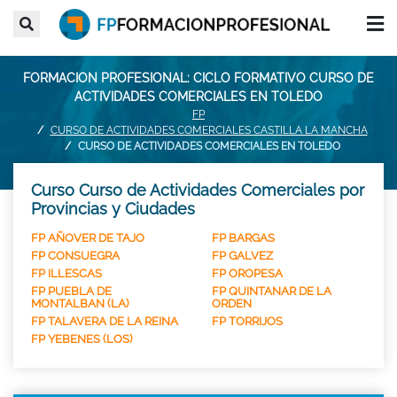
FORMACION PROFESIONAL: CICLO FORMATIVO CURSO DE
ACTIVIDADES COMERCIALES EN TOLEDO
FP
CURSO DE ACTIVIDADES COMERCIALES CASTILLA LA MANCHA
CURSO DE ACTIVIDADES COMERCIALES EN TOLEDO
Curso Curso de Actividades Comerciales por
Provincias y Ciudades
FP AÑOVER DE TAJO
FP BARGAS
FP CONSUEGRA
FP GALVEZ
FP ILLESCAS
FP OROPESA
FP PUEBLA DE
FP QUINTANAR DE LA
MONTALBAN (LA)
ORDEN
FP TALAVERA DE LA REINA
FP TORRIJOS
FP YEBENES (LOS)