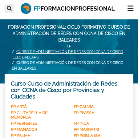
FORMACION PROFESIONAL: CICLO FORMATIVO CURSO DE
ADMINISTRACIÓN DE REDES CON CCNA DE CISCO EN
BALEARES
FP
CURSO DE ADMINISTRACIÓN DE REDES CON CCNA DE CISCO
ILLES BALEARS
CURSO DE ADMINISTRACIÓN DE REDES CON CCNA DE CISCO
EN BALEARES
Curso Curso de Administración de Redes
con CCNA de Cisco por Provincias y
Ciudades
FP ARTÀ
FP CALVIÀ
FP CIUTADELLA DE
FP EIVISSA
MENORCA
FP FERRERIES
FP INCA
FP MANACOR
FP MARRATXI
FP PALMA
FP POBLA (SA)