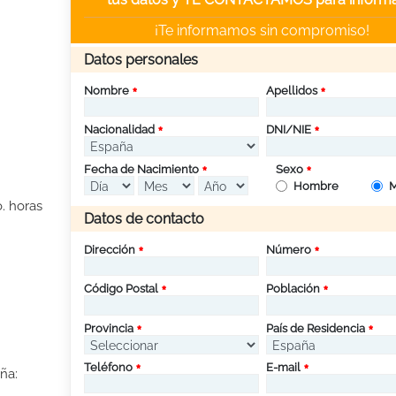
¡Te informamos sin compromiso!
Datos personales
Nombre
Apellidos
Nacionalidad
DNI/NIE
Fecha de Nacimiento
Sexo
Hombre
M
. horas
Datos de contacto
Dirección
Número
Código Postal
Población
Provincia
País de Residencia
Teléfono
E-mail
ña: