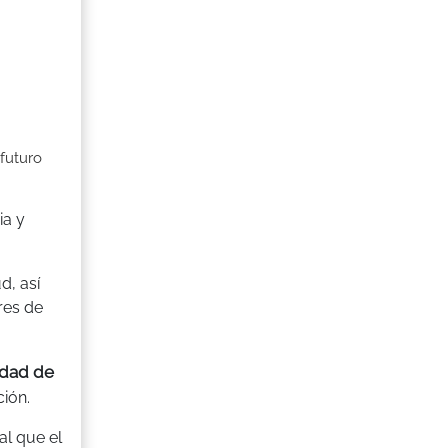
 futuro
ia y
d, así
res de
idad de
ión.
al que el