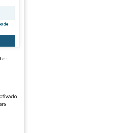
es de
ber
motivado
ara