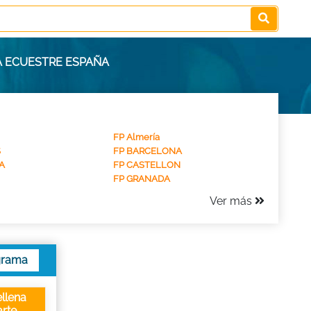
CA ECUESTRE ESPAÑA
FP Almería
S
FP BARCELONA
A
FP CASTELLON
FP GRANADA
Ver más
grama
llena
rte