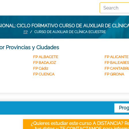
ONAL: CICLO FORMATIVO CURSO DE AUXILIAR DE CLÍNI
FP
CURSO DE AUXILIAR DE CLÍNICA ECUESTRE
por Provincias y Ciudades
FP ALBACETE
FP ALICANTE
FP BADAJOZ
FP BALEARE
FP Cádiz
FP CANTABRI
FP CUENCA
FP GIRONA
Pro
¿Quieres estudiar este curso A DISTANCIA? Re
tus datos y TE CONTACTAMOS para informa