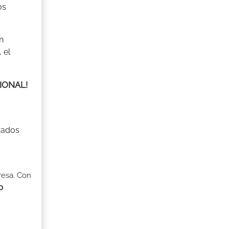
os
n
 el
SIONAL!
izados
resa. Con
o