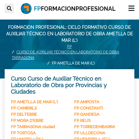
FORMACION PROFESIONAL: CICLO FORMATIVO CURSO DE
AUXILIAR TÉCNICO EN LABORATORIO DE OBRA AMETLLA DE
MAR (L')
FP
CURSO DE AUXILIAR TÉCNICO EN LABORATORIO DE OBRA
TARRAGONA
FP AMETLLA DE MAR (L')
Curso Curso de Auxiliar Técnico en
Laboratorio de Obra por Provincias y
Ciudades
FP AMETLLA DE MAR (L')
FP AMPOSTA
FP CAMBRILS
FP CONSTANTI
FP DELTEBRE
FP GANDESA
FP MORA D'EBRE
FP REUS
FP TARRAGONA ciudad
FP TORREDEMBARRA
FP TORTOSA
FP ULLDECONA