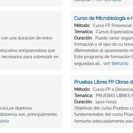
Curso de Microbiología e H
Método:
Curso FP Presencial
Tematica:
Cursos Especializ
 con una duración de entre
Duración:
Puede variar según 
formación y el tipo de cu hora
 educativa enriquecedora que
¡Bienvenidos al apasionante m
 necesarios para sobresalir en
Este programa de formación t
ver temario
seguridad ali...
Pruebas Libres FP Obras 
Método:
Curso FP a Distancia
Tematica:
PRUEBAS LIBRES 
Duración:
1400 horas
cia:Los objetivos
Objetivos del curso Pruebas L
istancia son, principalmente,
fundamentales del curso Prue
mario
formarte adecuadamente para o