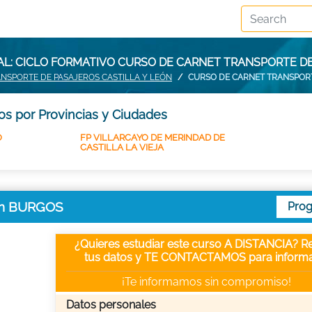
L: CICLO FORMATIVO CURSO DE CARNET TRANSPORTE D
NSPORTE DE PASAJEROS CASTILLA Y LEÓN
CURSO DE CARNET TRANSPOR
os por Provincias y Ciudades
O
FP VILLARCAYO DE MERINDAD DE
CASTILLA LA VIEJA
 en BURGOS
Pro
¿Quieres estudiar este curso A DISTANCIA? Re
tus datos y TE CONTACTAMOS para informa
¡Te informamos sin compromiso!
Datos personales