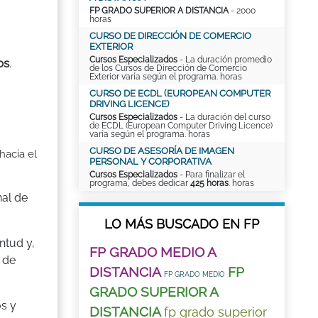
FP GRADO SUPERIOR A DISTANCIA
- 2000
horas
CURSO DE DIRECCIÓN DE COMERCIO
EXTERIOR
Cursos Especializados
- La duración promedio
os
.
de los Cursos de Dirección de Comercio
Exterior varía según el programa. horas
CURSO DE ECDL (EUROPEAN COMPUTER
DRIVING LICENCE)
Cursos Especializados
- La duración del curso
de ECDL (European Computer Driving Licence)
varía según el programa. horas
CURSO DE ASESORÍA DE IMAGEN
hacia el
PERSONAL Y CORPORATIVA
Cursos Especializados
- Para finalizar el
programa, debes dedicar
425 horas
. horas
nal de
LO MÁS BUSCADO EN FP
ntud y,
FP GRADO MEDIO A
 de
DISTANCIA
FP
FP GRADO MEDIO
GRADO SUPERIOR A
os y
DISTANCIA
fp grado superior