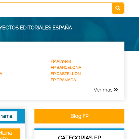
OYECTOS EDITORIALES ESPAÑA
FP Almería
S
FP BARCELONA
A
FP CASTELLON
FP GRANADA
Ver más
grama
Blog FP
llena
CATEGORÍAS FP
rte