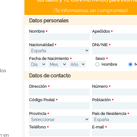
¡Te informamos sin compromiso!
Datos personales
Nombre
Apellidos
Nacionalidad
DNI/NIE
Fecha de Nacimiento
Sexo
Hombre
M
tos
Datos de contacto
Dirección
Número
Código Postal
Población
Provincia
País de Residencia
Teléfono
E-mail
ón en