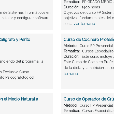
Tematica:
FP GRADO MEDIO 
Duración:
1400 horas
ón de Sistemas Informáticos en
Objetivos del curso FP Siste
instalar y configurar software
objetivos fundamentales del c
ver temario
son,...
alígrafo y Perito
Curso de Cocinero Profesi
Método:
Curso FP Presencial
Tematica:
Cursos Especializ
Duración:
Este curso incluye
endiendo del programa, la
Este Curso de Cocinero Profesi
de la dieta y la nutrición, así
ro Exclusivo Curso
temario
rito Psicografológico!
n el Medio Natural a
Curso de Operador de Grú
Método:
Curso FP Presencial
Tematica:
Cursos Especializ