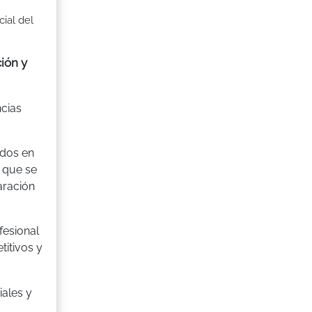
ial del
ión y
ncias
ados en
 que se
aración
fesional
itivos y
iales y