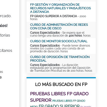
FP GESTIÓN Y ORGANIZACIÓN DE
RECURSOS NATURALES Y PAISAJÍSTICOS
A DISTANCIA
ercado.
FP GRADO SUPERIOR A DISTANCIA
- 2000
horas
CURSO DE ADMINISTRACIÓN DE REDES
ales!
CON CCNA DE CISCO
Cursos Especializados
- Se espera que el
torias
curso tenga una duración de
400 horas
. horas
CURSO DE MONITOR SOCIOCULTURAL
Cursos Especializados
- Puede tener diversos
niveles los cuales cada uno consta de un
cítanos
promedio de duración. horas
CURSO DE OPOSICIÓN DE TRAMITACIÓN
PROCESAL
Cursos Especializados
- La duración
estipulada por la programación del Oposición
de Tramitación Procesal es de 200 horas. horas
as
e
:
LO MÁS BUSCADO EN FP
PRUEBAS LIBRES FP GRADO
SUPERIOR
PRUEBAS LIBRES FP GRADO
FP GRADO SUPERIOR
fp grado
MEDIO