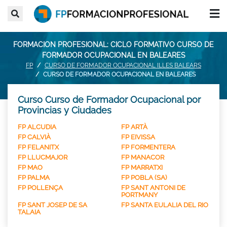
FORMACION PROFESIONAL: CICLO FORMATIVO CURSO DE
FORMADOR OCUPACIONAL EN BALEARES
FP
CURSO DE FORMADOR OCUPACIONAL ILLES BALEARS
CURSO DE FORMADOR OCUPACIONAL EN BALEARES
Curso Curso de Formador Ocupacional por
Provincias y Ciudades
FP ALCUDIA
FP ARTÀ
FP CALVIÀ
FP EIVISSA
FP FELANITX
FP FORMENTERA
FP LLUCMAJOR
FP MANACOR
FP MAO
FP MARRATXI
FP PALMA
FP POBLA (SA)
FP POLLENÇA
FP SANT ANTONI DE
PORTMANY
FP SANT JOSEP DE SA
FP SANTA EULALIA DEL RIO
TALAIA