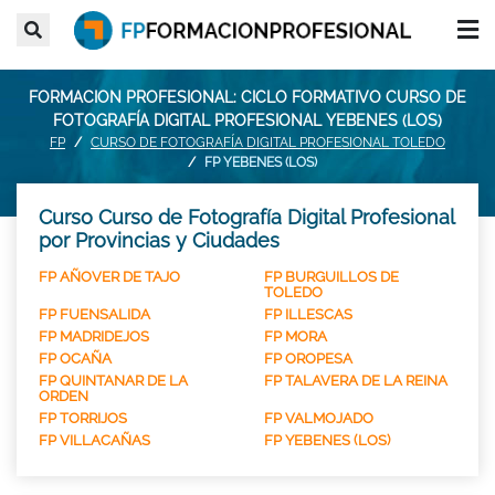
FORMACION PROFESIONAL: CICLO FORMATIVO CURSO DE
FOTOGRAFÍA DIGITAL PROFESIONAL YEBENES (LOS)
FP
CURSO DE FOTOGRAFÍA DIGITAL PROFESIONAL TOLEDO
FP YEBENES (LOS)
Curso Curso de Fotografía Digital Profesional
por Provincias y Ciudades
FP AÑOVER DE TAJO
FP BURGUILLOS DE
TOLEDO
FP FUENSALIDA
FP ILLESCAS
FP MADRIDEJOS
FP MORA
FP OCAÑA
FP OROPESA
FP QUINTANAR DE LA
FP TALAVERA DE LA REINA
ORDEN
FP TORRIJOS
FP VALMOJADO
FP VILLACAÑAS
FP YEBENES (LOS)