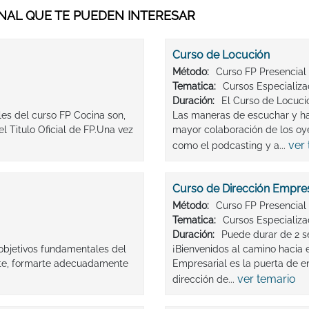
AL QUE TE PUEDEN INTERESAR
Curso de Locución
Método:
Curso FP Presencial
Tematica:
Cursos Especializ
Duración:
El Curso de Locució
les del curso FP Cocina son,
Las maneras de escuchar y ha
 Titulo Oficial de FP.Una vez
mayor colaboración de los oye
ver
como el podcasting y a...
Curso de Dirección Empres
Método:
Curso FP Presencial
Tematica:
Cursos Especializ
Duración:
Puede durar de 2 s
 objetivos fundamentales del
¡Bienvenidos al camino hacia 
nte, formarte adecuadamente
Empresarial es la puerta de e
ver temario
dirección de...