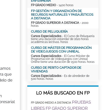
ENFERMERÍA
FP GRADO MEDIO
- 1400 horas
FP GESTIÓN Y ORGANIZACIÓN DE
RECURSOS NATURALES Y PAISAJÍSTICOS
A DISTANCIA
FP GRADO SUPERIOR A DISTANCIA
- 2000
horas
CURSO DE PELUQUERÍA
Cursos Especializados
- El Curso de Peluquería
tiene una duración estándar de 1620 horas
académicas lectivas. horas
CURSO DE MÁSTER DE PROGRAMACIÓN
DE VIDEOJUEGOS CON UNREAL
Cursos Especializados
- El Curso Máster de
Programación de Videojuegos con Unreal
Online tiene una duración de 1500 horas. horas
CURSO DE PERITO CAPTADOR DE
sitamos
VIVIENDAS
era que
Cursos Especializados
- Es de alrededor de
500 horas. horas
delo de
LO MÁS BUSCADO EN FP
n
resarial
PRUEBAS
FP GRADO MEDIO A DISTANCIA
LIBRES FP GRADO SUPERIOR