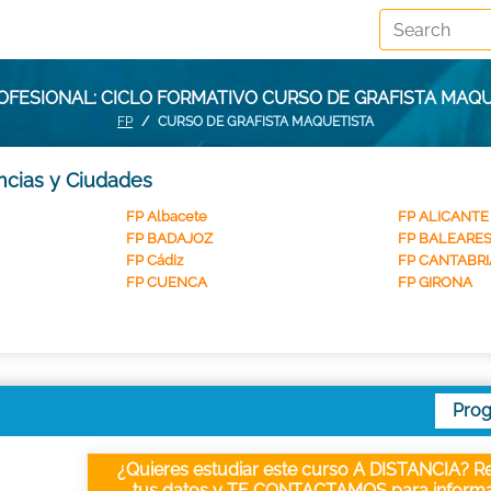
FESIONAL: CICLO FORMATIVO CURSO DE GRAFISTA MAQ
FP
CURSO DE GRAFISTA MAQUETISTA
incias y Ciudades
FP Albacete
FP ALICANTE
FP BADAJOZ
FP BALEARE
FP Cádiz
FP CANTABRI
FP CUENCA
FP GIRONA
Pro
¿Quieres estudiar este curso A DISTANCIA? Re
tus datos y TE CONTACTAMOS para informa