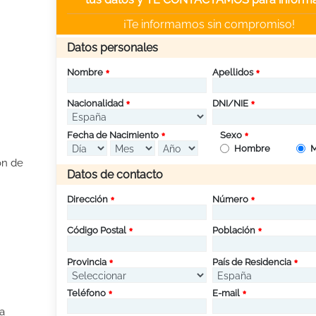
¡Te informamos sin compromiso!
Datos personales
Nombre
Apellidos
Nacionalidad
DNI/NIE
Fecha de Nacimiento
Sexo
Hombre
M
ón de
Datos de contacto
Dirección
Número
Código Postal
Población
Provincia
País de Residencia
Teléfono
E-mail
a