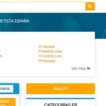
UETISTA ESPAÑA
FP Almería
S
FP BARCELONA
A
FP CASTELLON
FP Granada
Ver más
grama
Blog FP
llena
CATEGORÍAS FP
rte