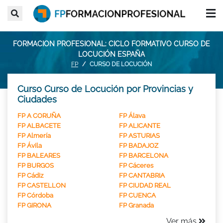
FORMACION PROFESIONAL: CICLO FORMATIVO CURSO DE
LOCUCIÓN ESPAÑA
FP
CURSO DE LOCUCIÓN
Curso Curso de Locución por Provincias y
Ciudades
FP A CORUÑA
FP Álava
FP ALBACETE
FP ALICANTE
FP Almería
FP ASTURIAS
FP Ávila
FP BADAJOZ
FP BALEARES
FP BARCELONA
FP BURGOS
FP Cáceres
FP Cádiz
FP CANTABRIA
FP CASTELLON
FP CIUDAD REAL
FP Córdoba
FP CUENCA
FP GIRONA
FP Granada
Ver más