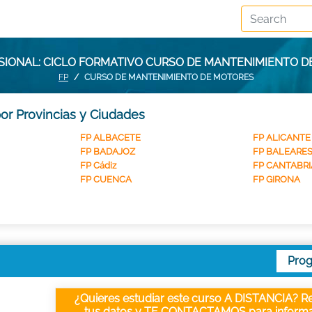
IONAL: CICLO FORMATIVO CURSO DE MANTENIMIENTO 
FP
CURSO DE MANTENIMIENTO DE MOTORES
r Provincias y Ciudades
FP ALBACETE
FP ALICANTE
FP BADAJOZ
FP BALEARE
FP Cádiz
FP CANTABRI
FP CUENCA
FP GIRONA
Pro
¿Quieres estudiar este curso A DISTANCIA? Re
tus datos y TE CONTACTAMOS para informa