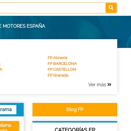
DE MOTORES ESPAÑA
FP Almería
S
FP BARCELONA
A
FP CASTELLON
FP Granada
Ver más
grama
Blog FP
llena
CATEGORÍAS FP
rte