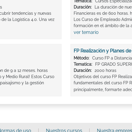
Tematica:
Cursos Especializ
as
Duración:
La duración de nue
cubrir tendencias y nuevas
Financieras es de 600 horas. 
de la Logística 4.0. Una vez
Los Curso de Empleado Adminis
formación en el ámbito de la a
ver temario
FP Realización y Planes de
Método:
Curso FP a Distancia
Tematica:
FP GRADO SUPERI
ón de 9 a 12 meses. horas
Duración:
2000 horas
o y Medio Rural! Estos Curso
Objetivos del curso FP Realiza
paisajismo y la gestión
fundamentales del curso FP Re
principalmente, formarte ade
ormas de uso
Nuestros cursos
Nuestra empre