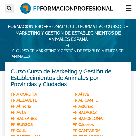
FORMACION PROFESIONAL: CICLO FORMATIVO CURSO DE
MARKETING Y GESTIÓN DE ESTABLECIMIENTOS DE
ANIMALES ESPAÑA
FP
CURSO DE MARKETING Y GESTIÓN DE ESTABLECIMIENTOS DE
ANIMALES
Curso Curso de Marketing y Gestión de
Establecimientos de Animales por
Provincias y Ciudades
FP A CORUÑA
FP Álava
FP ALBACETE
FP ALICANTE
FP Almería
FP Asturias
FP Ávila
FP BADAJOZ
FP BALEARES
FP BARCELONA
FP BURGOS
FP Cáceres
FP Cádiz
FP CANTABRIA