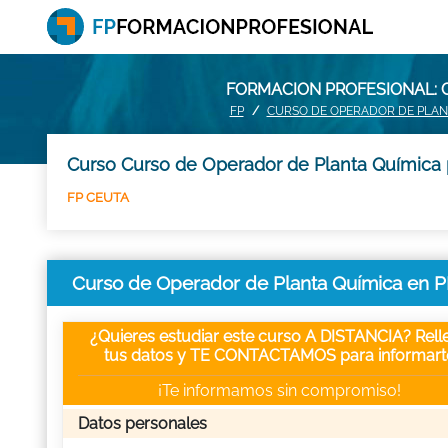
FORMACION PROFESIONAL: 
FP
CURSO DE OPERADOR DE PLAN
Curso Curso de Operador de Planta Química 
FP CEUTA
Curso de Operador de Planta Química en
¿Quieres estudiar este curso A DISTANCIA? Rell
tus datos y TE CONTACTAMOS para informart
¡Te informamos sin compromiso!
Datos personales