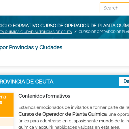
CICLO FORMATIVO CURSO DE OPERADOR DE PLANTA QUÍMI
TA QUÍMICA CIUDAD AUTONOMA DE CEUTA
CURSO DE OPERADOR DE PLAN
por Provincias y Ciudades
 PROVINCIA DE CEUTA
De
Contenidos formativos
ena
e
Estamos emocionados de invitarlos a formar parte de n
Cursos de Operador de Planta Química
, una opor
única para adentrarse en el apasionante mundo de la in
química y adquirir habilidades valiosas en esta área.