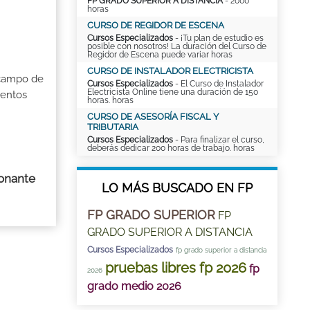
FP GRADO SUPERIOR A DISTANCIA
- 2000
horas
CURSO DE REGIDOR DE ESCENA
Cursos Especializados
- ¡Tu plan de estudio es
posible con nosotros! La duración del Curso de
Regidor de Escena puede variar horas
CURSO DE INSTALADOR ELECTRICISTA
 campo de
Cursos Especializados
- El Curso de Instalador
Electricista Online tiene una duración de 150
ientos
horas. horas
CURSO DE ASESORÍA FISCAL Y
TRIBUTARIA
Cursos Especializados
- Para finalizar el curso,
deberás dedicar 200 horas de trabajo. horas
ionante
LO MÁS BUSCADO EN FP
FP GRADO SUPERIOR
FP
GRADO SUPERIOR A DISTANCIA
Cursos Especializados
fp grado superior a distancia
pruebas libres fp 2026
fp
2026
grado medio 2026