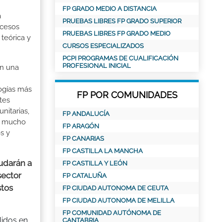
FP GRADO MEDIO A DISTANCIA
a
PRUEBAS LIBRES FP GRADO SUPERIOR
ocesos
PRUEBAS LIBRES FP GRADO MEDIO
 teórica y
CURSOS ESPECIALIZADOS
PCPI PROGRAMAS DE CUALIFICACIÓN
PROFESIONAL INICIAL
en una
logías más
FP POR COMUNIDADES
tes
nitarias,
FP ANDALUCÍA
 y mucho
FP ARAGÓN
os y
FP CANARIAS
FP CASTILLA LA MANCHA
udarán a
FP CASTILLA Y LEÓN
sector
FP CATALUÑA
stos
FP CIUDAD AUTONOMA DE CEUTA
FP CIUDAD AUTONOMA DE MELILLA
FP COMUNIDAD AUTÓNOMA DE
lidos en
CANTABRIA