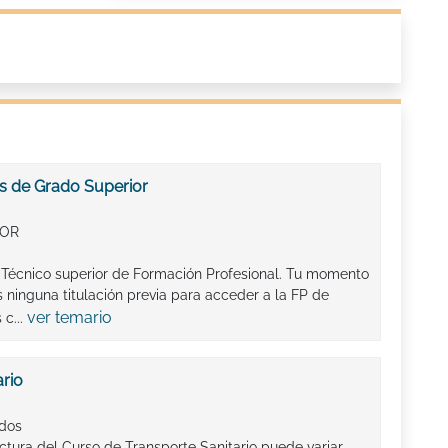
s de Grado Superior
IOR
e Técnico superior de Formación Profesional. Tu momento
 ninguna titulación previa para acceder a la FP de
ver temario
 c...
ario
ados
ctura del Curso de Transporte Sanitario puede variar